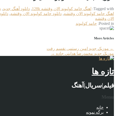
Tagged with:
اهنگ حامد کولیوند الان وقتشه 128k
,
دانلود آهنگ جدید
,
د
اهنگ حامد کولیوند الان وقتشه
,
دانلود حامد کولیوند الان وقتشه
,
دانلود
الان وقتشه
Posted in:
حامد کولیوند
More Articles
←
موزیک جدید امین رستمی نفسم رفت
موزیک جدید محمدرضا هدایتی جاده
→
تازه ها
فیلم|سریال|آهنگ
Menu
خانه
برگه نمونه