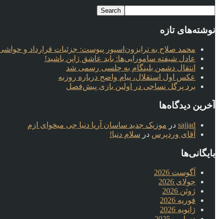
نوشته‌های تازه
محمد صلاح به ترابزون‌اسپور پیوست: جزئیات قرارداد و حواشی 
عادل شیفته سامورایی‌ها: باید عاشق ژاپن باشید!
انتقال دشمن بلینگام به چلسی رسمی شد
عکس اول استقلال، پیام واضح درباره روزبه
برد پرگل نساجی در اولین بازی پیش‌فصل
آخرین دیدگاه‌ها
sajjad
در
موزیک جدید ساسان آریا دنیا چی میخوای ازم
آقای وردپرس
در
سلام دنیا!
بایگانی‌ها
آگوست 2026
جولای 2026
ژوئن 2026
فوریه 2026
ژانویه 2026
دسامبر 2025