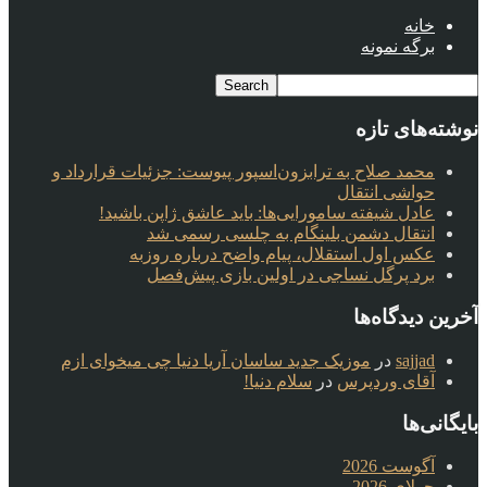
خانه
برگه نمونه
نوشته‌های تازه
محمد صلاح به ترابزون‌اسپور پیوست: جزئیات قرارداد و
حواشی انتقال
عادل شیفته سامورایی‌ها: باید عاشق ژاپن باشید!
انتقال دشمن بلینگام به چلسی رسمی شد
عکس اول استقلال، پیام واضح درباره روزبه
برد پرگل نساجی در اولین بازی پیش‌فصل
آخرین دیدگاه‌ها
sajjad
در
موزیک جدید ساسان آریا دنیا چی میخوای ازم
آقای وردپرس
در
سلام دنیا!
بایگانی‌ها
آگوست 2026
جولای 2026