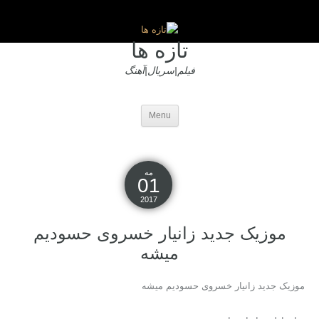
تازه ها
فیلم|سریال|آهنگ
Menu
مه
01
2017
موزیک جدید زانیار خسروی حسودیم
میشه
موزیک جدید زانیار خسروی حسودیم میشه