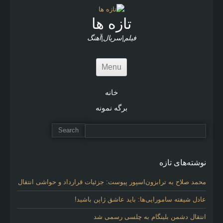
c
l
تازه ها
e
s
فیلم|سریال|آهنگ
Menu
خانه
برگه نمونه
نوشته‌های تازه
محمد صلاح به ترابزون‌اسپور پیوست: جزئیات قرارداد و حواشی انتقال
عادل شیفته سامورایی‌ها: باید عاشق ژاپن باشید!
انتقال دشمن بلینگام به چلسی رسمی شد