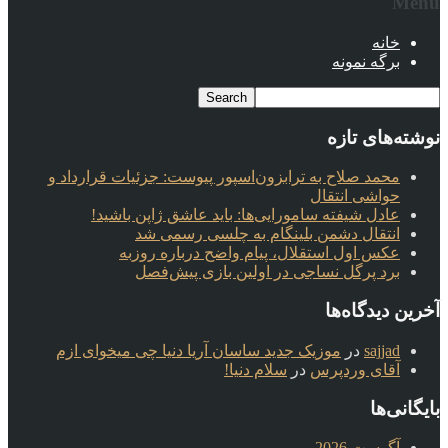
Menu
خانه
برگه نمونه
نوشته‌های تازه
محمد صلاح به ترابزون‌اسپور پیوست: جزئیات قرارداد و
حواشی انتقال
عادل شیفته سامورایی‌ها: باید عاشق ژاپن باشید!
انتقال دشمن بلینگام به چلسی رسمی شد
عکس اول استقلال، پیام واضح درباره روزبه
برد پرگل نساجی در اولین بازی پیش‌فصل
آخرین دیدگاه‌ها
sajjad
در
موزیک جدید ساسان آریا دنیا چی میخوای ازم
آقای وردپرس
در
سلام دنیا!
بایگانی‌ها
آگوست 2026