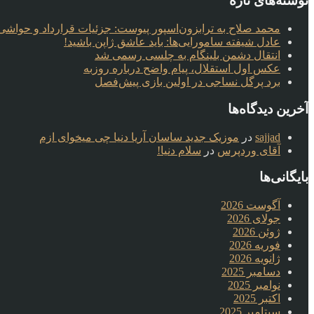
نوشته‌های تازه
محمد صلاح به ترابزون‌اسپور پیوست: جزئیات قرارداد و حواشی 
عادل شیفته سامورایی‌ها: باید عاشق ژاپن باشید!
انتقال دشمن بلینگام به چلسی رسمی شد
عکس اول استقلال، پیام واضح درباره روزبه
برد پرگل نساجی در اولین بازی پیش‌فصل
آخرین دیدگاه‌ها
sajjad
در
موزیک جدید ساسان آریا دنیا چی میخوای ازم
آقای وردپرس
در
سلام دنیا!
بایگانی‌ها
آگوست 2026
جولای 2026
ژوئن 2026
فوریه 2026
ژانویه 2026
دسامبر 2025
نوامبر 2025
اکتبر 2025
سپتامبر 2025