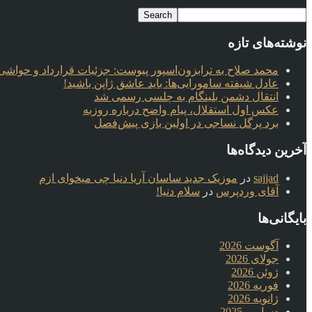
نوشته‌های تازه
محمد صلاح به ترابزون‌اسپور پیوست: جزئیات قرارداد و حواشی 
عادل شیفته سامورایی‌ها: باید عاشق ژاپن باشید!
انتقال دشمن بلینگام به چلسی رسمی شد
عکس اول استقلال، پیام واضح درباره روزبه
برد پرگل نساجی در اولین بازی پیش‌فصل
آخرین دیدگاه‌ها
sajjad
در
موزیک جدید ساسان آریا دنیا چی میخوای ازم
آقای وردپرس
در
سلام دنیا!
بایگانی‌ها
آگوست 2026
جولای 2026
ژوئن 2026
فوریه 2026
ژانویه 2026
دسامبر 2025