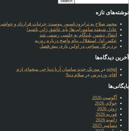
نوشته‌های تازه
محمد صلاح به ترابزون‌اسپور پیوست: جزئیات قرارداد و حواشی 
عادل شیفته سامورایی‌ها: باید عاشق ژاپن باشید!
انتقال دشمن بلینگام به چلسی رسمی شد
عکس اول استقلال، پیام واضح درباره روزبه
برد پرگل نساجی در اولین بازی پیش‌فصل
آخرین دیدگاه‌ها
sajjad
در
موزیک جدید ساسان آریا دنیا چی میخوای ازم
آقای وردپرس
در
سلام دنیا!
بایگانی‌ها
آگوست 2026
جولای 2026
ژوئن 2026
فوریه 2026
ژانویه 2026
دسامبر 2025
نوامبر 2025