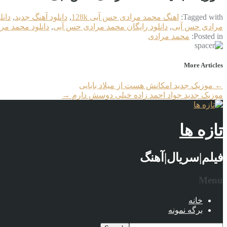
Tagged with:
اهنگ محمد مرادی حس آبی 128k
,
دانلود آهنگ جدید
,
دان
مرادی حس آبی
,
دانلود رایگان محمد مرادی حس آبی
,
دانلود محمد م
Posted in:
محمد مرادی
More Articles
←
موزیک جدید امکانش هست از میلاد بابایی
موزیک جدید جواد احمد زاده خیلی دوسش دارم
→
تازه ها
فیلم|سریال|آهنگ
Menu
خانه
برگه نمونه