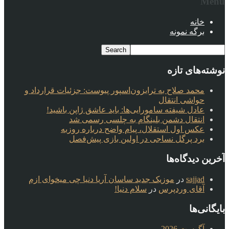
Menu
خانه
برگه نمونه
نوشته‌های تازه
محمد صلاح به ترابزون‌اسپور پیوست: جزئیات قرارداد و
حواشی انتقال
عادل شیفته سامورایی‌ها: باید عاشق ژاپن باشید!
انتقال دشمن بلینگام به چلسی رسمی شد
عکس اول استقلال، پیام واضح درباره روزبه
برد پرگل نساجی در اولین بازی پیش‌فصل
آخرین دیدگاه‌ها
sajjad
در
موزیک جدید ساسان آریا دنیا چی میخوای ازم
آقای وردپرس
در
سلام دنیا!
بایگانی‌ها
آگوست 2026