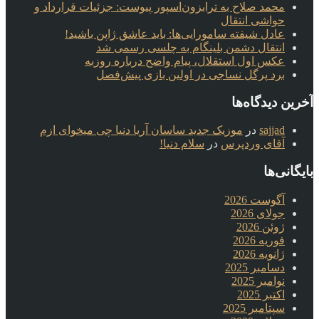
محمد صلاح به ترابزون‌اسپور پیوست: جزئیات قرارداد و
حواشی انتقال
عادل شیفته سامورایی‌ها: باید عاشق ژاپن باشید!
انتقال دشمن بلینگام به چلسی رسمی شد
عکس اول استقلال، پیام واضح درباره روزبه
برد پرگل نساجی در اولین بازی پیش‌فصل
آخرین دیدگاه‌ها
sajjad
در
موزیک جدید ساسان آریا دنیا چی میخوای ازم
آقای وردپرس
در
سلام دنیا!
بایگانی‌ها
آگوست 2026
جولای 2026
ژوئن 2026
فوریه 2026
ژانویه 2026
دسامبر 2025
نوامبر 2025
اکتبر 2025
سپتامبر 2025