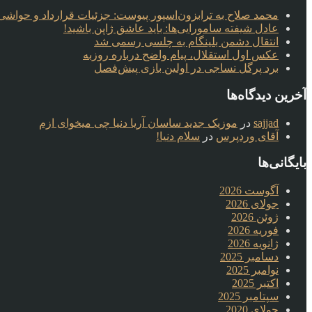
محمد صلاح به ترابزون‌اسپور پیوست: جزئیات قرارداد و حواشی 
عادل شیفته سامورایی‌ها: باید عاشق ژاپن باشید!
انتقال دشمن بلینگام به چلسی رسمی شد
عکس اول استقلال، پیام واضح درباره روزبه
برد پرگل نساجی در اولین بازی پیش‌فصل
آخرین دیدگاه‌ها
sajjad
در
موزیک جدید ساسان آریا دنیا چی میخوای ازم
آقای وردپرس
در
سلام دنیا!
بایگانی‌ها
آگوست 2026
جولای 2026
ژوئن 2026
فوریه 2026
ژانویه 2026
دسامبر 2025
نوامبر 2025
اکتبر 2025
سپتامبر 2025
جولای 2020