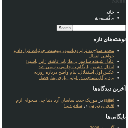
Menu
خانه
برگه نمونه
نوشته‌های تازه
محمد صلاح به ترابزون‌اسپور پیوست: جزئیات قرارداد و
حواشی انتقال
عادل شیفته سامورایی‌ها: باید عاشق ژاپن باشید!
انتقال دشمن بلینگام به چلسی رسمی شد
عکس اول استقلال، پیام واضح درباره روزبه
برد پرگل نساجی در اولین بازی پیش‌فصل
آخرین دیدگاه‌ها
sajjad
در
موزیک جدید ساسان آریا دنیا چی میخوای ازم
آقای وردپرس
در
سلام دنیا!
بایگانی‌ها
آگوست 2026