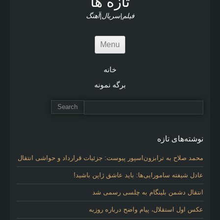
تازه ها
فیلم|سریال|آهنگ
Menu
خانه
برگه نمونه
نوشته‌های تازه
محمد صلاح به ترابزون‌اسپور پیوست: جزئیات قرارداد و حواشی انتقال
عادل شیفته سامورایی‌ها: باید عاشق ژاپن باشید!
انتقال دشمن بلینگام به چلسی رسمی شد
عکس اول استقلال، پیام واضح درباره روزبه