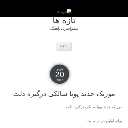
تازه ها
فیلم|سریال|آهنگ
Menu
مارس
20
2017
موزیک جدید پویا سالکی درگیره دلت
موزیک جدید پویا سالکی درگیره دلت
برای اولین بار از سایت