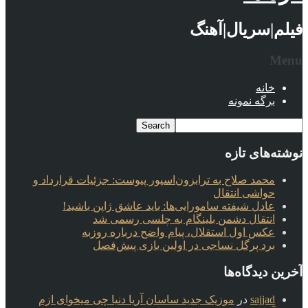
فیلم|سریال|آهنگ
Menu
خانه
برگه نمونه
نوشته‌های تازه
محمد صلاح به ترابزون‌اسپور پیوست: جزئیات قرارداد و
حواشی انتقال
عادل شیفته سامورایی‌ها: باید عاشق ژاپن باشید!
انتقال دشمن بلینگام به چلسی رسمی شد
عکس اول استقلال، پیام واضح درباره روزبه
برد پرگل نساجی در اولین بازی پیش‌فصل
آخرین دیدگاه‌ها
sajjad
در
موزیک جدید ساسان آریا دنیا چی میخوای ازم