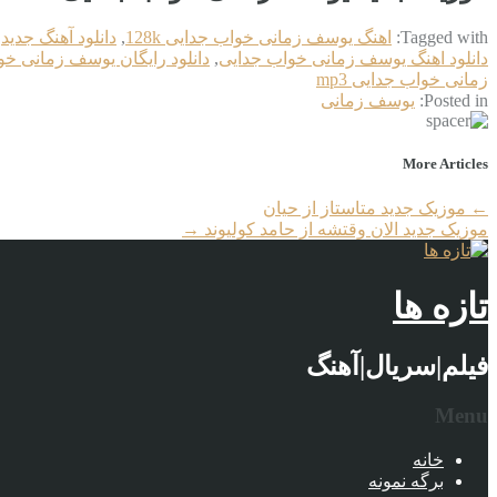
Tagged with:
اهنگ یوسف زمانی خواب جدایی 128k
,
دانلود آهنگ جدید
,
دانلود اهنگ یوسف زمانی خواب جدایی
,
دانلود رایگان یوسف زمانی خو
زمانی خواب جدایی mp3
Posted in:
یوسف زمانی
More Articles
←
موزیک جدید متاستاز از حیان
موزیک جدید الان وقتشه از حامد کولیوند
→
تازه ها
فیلم|سریال|آهنگ
Menu
خانه
برگه نمونه