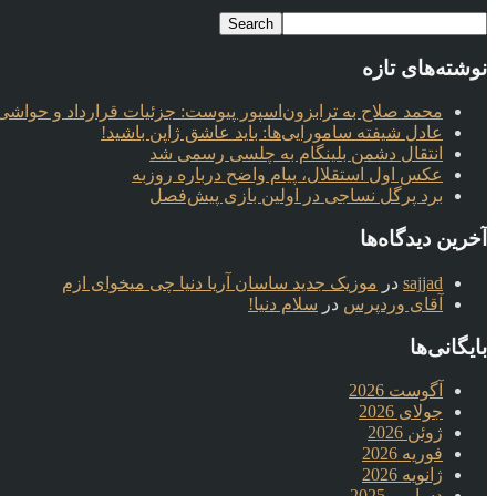
نوشته‌های تازه
محمد صلاح به ترابزون‌اسپور پیوست: جزئیات قرارداد و حواشی 
عادل شیفته سامورایی‌ها: باید عاشق ژاپن باشید!
انتقال دشمن بلینگام به چلسی رسمی شد
عکس اول استقلال، پیام واضح درباره روزبه
برد پرگل نساجی در اولین بازی پیش‌فصل
آخرین دیدگاه‌ها
sajjad
در
موزیک جدید ساسان آریا دنیا چی میخوای ازم
آقای وردپرس
در
سلام دنیا!
بایگانی‌ها
آگوست 2026
جولای 2026
ژوئن 2026
فوریه 2026
ژانویه 2026
دسامبر 2025