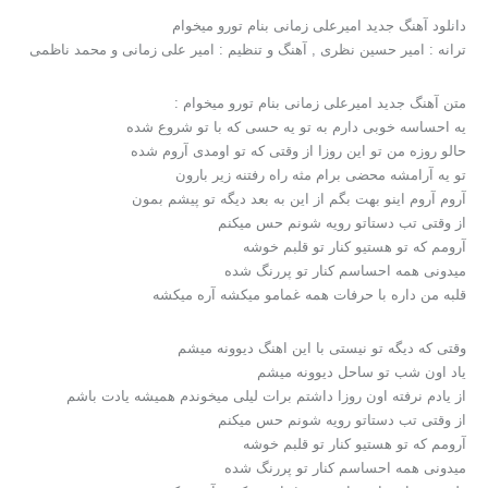
دانلود آهنگ جدید امیرعلی زمانی بنام تورو میخوام
ترانه : امیر حسین نظری , آهنگ و تنظیم : امیر علی زمانی و محمد ناظمی
متن آهنگ جدید امیرعلی زمانی بنام تورو میخوام :
یه احساسه خوبی دارم به تو یه حسی که با تو شروع شده
حالو روزه من تو این روزا از وقتی که تو اومدی آروم شده
تو یه آرامشه محضی برام مثه راه رفتنه زیر بارون
آروم آروم اینو بهت بگم از این به بعد دیگه تو پیشم بمون
از وقتی تب دستاتو رویه شونم حس میکنم
آرومم که تو هستیو کنار تو قلبم خوشه
میدونی همه احساسم کنار تو پررنگ شده
قلبه من داره با حرفات همه غمامو میکشه آره میکشه
وقتی که دیگه تو نیستی با این اهنگ دیوونه میشم
یاد اون شب تو ساحل دیوونه میشم
از یادم نرفته اون روزا داشتم برات لیلی میخوندم همیشه یادت باشم
از وقتی تب دستاتو رویه شونم حس میکنم
آرومم که تو هستیو کنار تو قلبم خوشه
میدونی همه احساسم کنار تو پررنگ شده