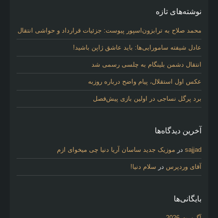
نوشته‌های تازه
محمد صلاح به ترابزون‌اسپور پیوست: جزئیات قرارداد و حواشی انتقال
عادل شیفته سامورایی‌ها: باید عاشق ژاپن باشید!
انتقال دشمن بلینگام به چلسی رسمی شد
عکس اول استقلال، پیام واضح درباره روزبه
برد پرگل نساجی در اولین بازی پیش‌فصل
آخرین دیدگاه‌ها
sajjad
در
موزیک جدید ساسان آریا دنیا چی میخوای ازم
آقای وردپرس
در
سلام دنیا!
بایگانی‌ها
آگوست 2026