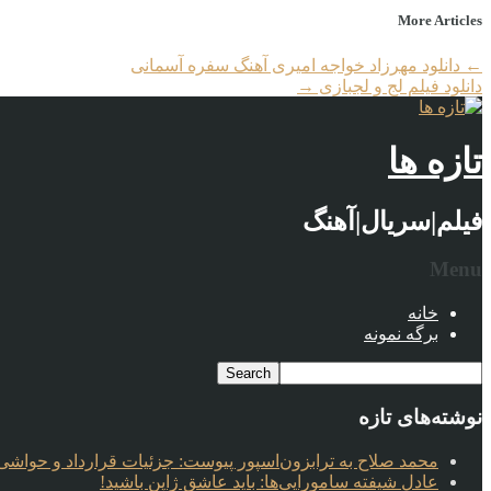
More Articles
←
دانلود مهرزاد خواجه امیری آهنگ سفره آسمانی
دانلود فیلم لج و لجبازی
→
تازه ها
فیلم|سریال|آهنگ
Menu
خانه
برگه نمونه
نوشته‌های تازه
محمد صلاح به ترابزون‌اسپور پیوست: جزئیات قرارداد و حواشی 
عادل شیفته سامورایی‌ها: باید عاشق ژاپن باشید!