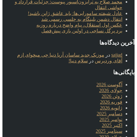
محمد صلاح به ترابزون‌اسپور پیوست: جزئیات قرارداد و
حواشی انتقال
عادل شیفته سامورایی‌ها: باید عاشق ژاپن باشید!
انتقال دشمن بلینگام به چلسی رسمی شد
عکس اول استقلال، پیام واضح درباره روزبه
برد پرگل نساجی در اولین بازی پیش‌فصل
آخرین دیدگاه‌ها
sajjad
در
موزیک جدید ساسان آریا دنیا چی میخوای ازم
آقای وردپرس
در
سلام دنیا!
بایگانی‌ها
آگوست 2026
جولای 2026
ژوئن 2026
فوریه 2026
ژانویه 2026
دسامبر 2025
نوامبر 2025
اکتبر 2025
سپتامبر 2025
جولای 2020