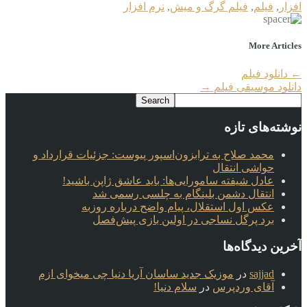
افزار
,
فیلم
,
فیلم گرگ و میش
,
نرم افزار
More Articles
←
دانلود فیلم
دانلود موسیقی فیلم
→
نوشته‌های تازه
محمد صلاح به ترابزون‌اسپور پیوست: جزئیات قرارداد و
حواشی انتقال
عادل شیفته سامورایی‌ها: باید عاشق ژاپن باشید!
انتقال دشمن بلینگام به چلسی رسمی شد
عکس اول استقلال، پیام واضح درباره روزبه
برد پرگل نساجی در اولین بازی پیش‌فصل
آخرین دیدگاه‌ها
sajjad
در
موزیک جدید ساسان آریا دنیا چی میخوای ازم
آقای وردپرس
در
سلام دنیا!