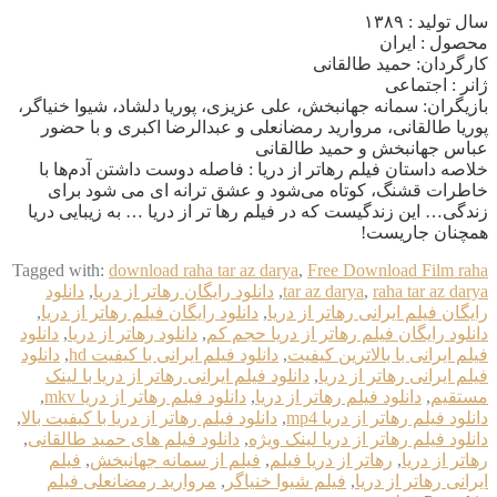
سال تولید : ۱۳۸۹
محصول : ایران
کارگردان: حمید طالقانی
ژانر : اجتماعی
بازیگران: سمانه جهانبخش، علی عزیزی، پوریا دلشاد، شیوا خنیاگر،
پوریا طالقانی، مروارید رمضانعلی و عبدالرضا اکبری و با حضور
عباس جهانبخش و حمید طالقانی
خلاصه داستان فیلم رهاتر از دریا : فاصله دوست داشتن آدم‌ها با
خاطرات قشنگ، کوتاه می‌شود و عشق ترانه ای می شود برای
زندگی… این زندگیست که در فیلم رها تر از دریا … به زیبایی دریا
همچنان جاریست!
Tagged with:
download raha tar az darya
,
Free Download Film raha
raha tar az darya
,
tar az darya
,
دانلود رایگان رهاتر از دریا
,
دانلود
رایگان فیلم ایرانی رهاتر از دریا
,
دانلود رایگان فیلم رهاتر از دریا
,
دانلود رایگان فیلم رهاتر از دریا حجم کم
,
دانلود رهاتر از دریا
,
دانلود
فیلم ایرانی با بالاترین کیفیت
,
دانلود فیلم ایرانی با کیفیت hd
,
دانلود
فیلم ایرانی رهاتر از دریا
,
دانلود فیلم ایرانی رهاتر از دریا با لینک
مستقیم
,
دانلود فیلم رهاتر از دریا
,
دانلود فیلم رهاتر از دریا mkv
,
دانلود فیلم رهاتر از دریا mp4
,
دانلود فیلم رهاتر از دریا با کیفیت بالا
,
دانلود فیلم رهاتر از دریا لینک ویژه
,
دانلود فیلم های حمید طالقانی
,
رهاتر از دریا
,
رهاتر از دریا فیلم
,
فیلم از سمانه جهانبخش
,
فیلم
ایرانی رهاتر از دریا
,
فیلم شیوا خنیاگر
,
مروارید رمضانعلی فیلم