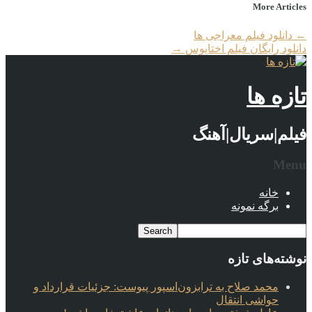
More Articles
←
دانلود فیلم معراجی ها
دانلود رایگان فیلم اختاپوس
→
تازه ها
فیلم|سریال|آهنگ
Menu
خانه
برگه نمونه
نوشته‌های تازه
محمد صلاح به ترابزون‌اسپور پیوست: جزئیات قرارداد و
حواشی انتقال