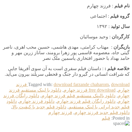
نام فیلم
: فرزند چهارم
گروه فیلم
: اجتماعی
سال تولید
: ۱۳۹۲
کارگردان
: وحید موسائیان
بازیگران
:
مهتاب کرامتی، مهدی هاشمی، حسین محب اهری، ناصر
گیتی جاه، معصومه قاسمی پور زهرا برومند، ساناز زرین مهر و
حامد بهداد با حضور افتخاری یاسمین ملک نصر
خلاصه فیلم :
: داستان فیلم سفری است به آن سوی آفریقا جایی
که شرافت انسانی در گیرو دار جنگ و قحطی سربلند بیرون می‌آید.
,
download farzande chaharom
Tagged with:
download فرزند
چهارم
,
free download فرزند چهارم
,
دانلود با لینک مستقیم فرزند
چهارم
,
دانلود بالینک مستقیم فیلم فرزند چهارم
,
دانلود رایگان فرزند
چهارم
,
دانلود رایگان فیلم فرزند چهارم
,
دانلود فرزند چهارم
,
دانلود
فیلم جدید ایرانی با لینک مستقیم
,
دانلود فیلم جدید با کیفیت بالا
,
دانلود فیلم جدید فرزند چهارم
,
فرزند چهارم
Posted in:
فیلم