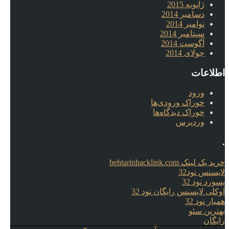
ژانویه 2015
دسامبر 2014
نوامبر 2014
سپتامبر 2014
آگوست 2014
جولای 2014
اطلاعات
ورود
خوراک ورودی‌ها
خوراک دیدگاه‌ها
وردپرس
.
خرید بک لینک behtarinbacklink.com
لایسنس نود32
پسورد نود 32
اوکلی لایسنس رایگان نود 32
همیار نود 32
بهترین سئو
رایگان