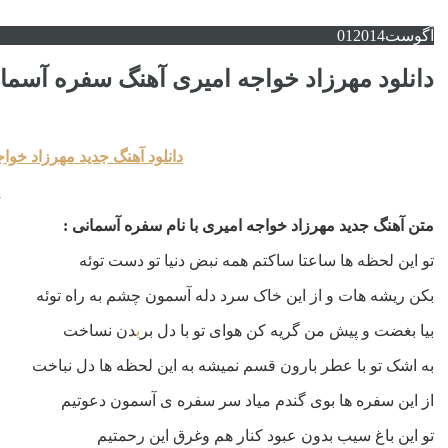
آگوست
2014
01
دانلود مهرزاد خواجه امیری آهنگ سفره آسما
دانلود آهنگ جدید مهرزاد خواجه
.
متن آهنگ جدید مهرزاد خواجه امیری با نام سفره آسمانی :
تو این لحظه ها ساعتا ساکتم همه نبض دنیا تو دست توئه
بکن ریشه هات و از این خاک سرد دله آسمون چشم به راه توئه
بیا بغضت و پیش من گریه کن هوای تو با دل بر
ی
دن نساخت
به اشک تو با عطر بارون قسم نمیشه به این لحظه ها دل نباخت
از این سفره ها بوی گندم میاد سر سفره ی آسمون دعوتیم
تو این باغ سیب بدون عبود کنار هم وغرق این رحمتیم