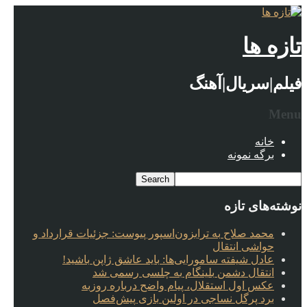
تازه ها
فیلم|سریال|آهنگ
Menu
خانه
برگه نمونه
نوشته‌های تازه
محمد صلاح به ترابزون‌اسپور پیوست: جزئیات قرارداد و
حواشی انتقال
عادل شیفته سامورایی‌ها: باید عاشق ژاپن باشید!
انتقال دشمن بلینگام به چلسی رسمی شد
عکس اول استقلال، پیام واضح درباره روزبه
برد پرگل نساجی در اولین بازی پیش‌فصل