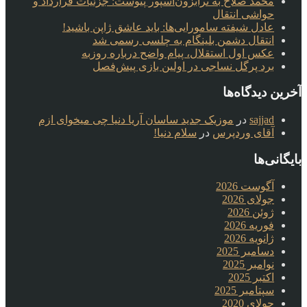
محمد صلاح به ترابزون‌اسپور پیوست: جزئیات قرارداد و
حواشی انتقال
عادل شیفته سامورایی‌ها: باید عاشق ژاپن باشید!
انتقال دشمن بلینگام به چلسی رسمی شد
عکس اول استقلال، پیام واضح درباره روزبه
برد پرگل نساجی در اولین بازی پیش‌فصل
آخرین دیدگاه‌ها
sajjad
در
موزیک جدید ساسان آریا دنیا چی میخوای ازم
آقای وردپرس
در
سلام دنیا!
بایگانی‌ها
آگوست 2026
جولای 2026
ژوئن 2026
فوریه 2026
ژانویه 2026
دسامبر 2025
نوامبر 2025
اکتبر 2025
سپتامبر 2025
جولای 2020