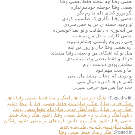
بعضی وقتا چه سخته فقط بعضی وقتا
بعضی وقتا حوصله خودمم ندارم
بگو تورو کجای دلم بذارم بگو
بعضی وقتا انگاری که طلسمم کردی
تو وجود خسته ی من یه حس سردی
من اینجوری بی طاقت و تو انقد خونسردی
بعضی کارات به دل من نمیشینه
حتی روبروم وایستی چشام نمیبینه
آره بعضی وقتا حال و روز من اینه
مثل تو که اشکای من و بعضی وقتا میدیدی
حرفامو فقط بعضی وقتا میشنیدی
مطمئن بودی دوست دارم
اما واست مهم نبود
تو بودی که ادعات میشد مال منی
گفتی هرجا که بره دنبال منی
خب چرا پس هیچ حرفی نمیزنی
Tagged with:
آهنگ خارجی mp3
,
آهنگ رضایا فقط بعضی وقتا mp3
,
اهنگ جدید رضایا
,
اهنگ رضایا بانام فقط بعضی وقتا
,
تازه ها
,
دانلود
آهنگ جدید رضایا
,
دانلود آهنگ جدید رضایا بنام فقط بعضی وقتا
,
دانلود آهنگ رضایا به نام فقط بعضی وقتا
,
دانلود آهنگ رضایا فقط
بعضی وقتا
,
دانلود اهنگ تازه
,
دانلود تازه های موسیقی
,
دانلود رایگان
اهنگ
,
دانلود موزیک
,
موزیک ویدیو جدید
Posted in:
آهنگ رضایا فقط بعضی وقتا