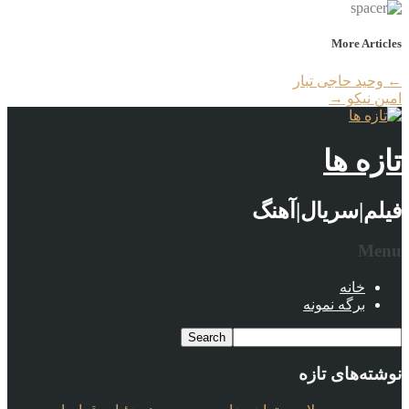
More Articles
←
وحید حاجی تبار
امین نیکو
→
تازه ها
فیلم|سریال|آهنگ
Menu
خانه
برگه نمونه
نوشته‌های تازه