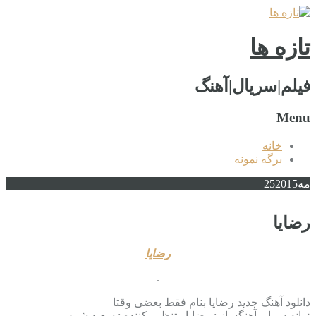
تازه ها
فیلم|سریال|آهنگ
Menu
خانه
برگه نمونه
مه
2015
25
رضایا
رضایا
.
دانلود آهنگ جدید رضایا بنام فقط بعضی وقتا
ترانه سرا و آهنگساز : رضایا , تنظیم کننده : سعید شمس