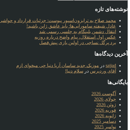
نوشته‌های تازه
محمد صلاح به ترابزون‌اسپور پیوست: جزئیات قرارداد و حواشی 
عادل شیفته سامورایی‌ها: باید عاشق ژاپن باشید!
انتقال دشمن بلینگام به چلسی رسمی شد
عکس اول استقلال، پیام واضح درباره روزبه
برد پرگل نساجی در اولین بازی پیش‌فصل
آخرین دیدگاه‌ها
sajjad
در
موزیک جدید ساسان آریا دنیا چی میخوای ازم
آقای وردپرس
در
سلام دنیا!
بایگانی‌ها
آگوست 2026
جولای 2026
ژوئن 2026
فوریه 2026
ژانویه 2026
دسامبر 2025
نوامبر 2025