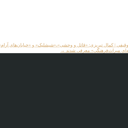
توقیفی | کمال تبریزی: «قاتل و وحشی»،«شیشلیک» و «خیابان‌های آرام»
ه‌ای میراث‌فرهنگی» معرفی شدند
→