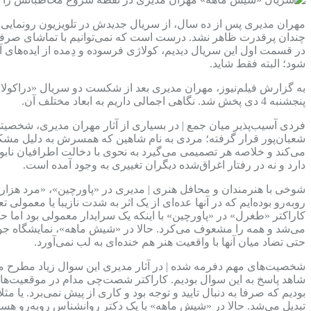
مهران مدیری پس از ده سال، از سریال جدیدش در تلویزیون رونمایی 
چندان پرقدرت ظاهر نشد. درست است که نمی‌توانیم با تماشای صرفا ی
در قسمت اول این سریال دیدیم، کولاژی فرسوده و دِمده از ایده‌های آ
شود؛ البته فقط شاید.
به گزارش فیلم‌نیوز، مهران مدیری بعد از شکست دو سریال «دراکولا
پنجشنبه 4 دی پخش شد. نگاهی اجمالی داریم به ابعاد مختلف آن.
فردی آسیب‌پذیر میان جمع | در بسیاری از آثار مهران مدیری، شخصیت
شعبان‌پور قرار گرفته؛ مردی به نام شاهین که همسرش به دلیل مشکلا
می‌کند و خلاصه هر تصمیمی می‌گیرد به نحوی با دخالت اطرافیان ن
دارد و نه در رفتار اغراق‌شده دیگران تغییری به وجود آمده است.
شوخی با هنرمندان و محافل هنری | مدیری در «پاورچین»، «مرد هزارچه
روبه‌رو بوده‌ایم که در آنها عده‌ای از یک اثر به شدت نازیبا یا معمولی 
کاراکتر «طغرل» در «پاورچین» با اینکه یک سرایدار معمولی بود اما 
می‌شد و همه را مشعوف می‌کرد. حالا در «شیش ماهه»، نمایشگاه جور
حتی تضاد میان آنها با واقعیت هنر هم خنده‌‌ای به لب نمی‌آورد.
شخصیت‌های مهم دفرمه شده | در آثار مدیری این سوال زیاد مطرح 
شاهد پاسخ به این سوال بودیم. کاراکتر شصت‌چی مدام در موقعیت‌های 
بودیم که صرفا به دنبال تایید و توجه بود و کاری از پیش نمی‌برد. یا
تبدیل می‌شد. حالا در «شیش ماهه» با یک دکتر روانشناس روبه‌رو هست