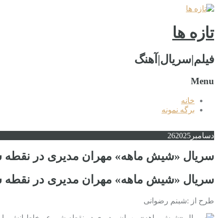
تازه ها
فیلم|سریال|آهنگ
Menu
خانه
برگه نمونه
دسامبر
2025
26
سریال «شیش ماهه» مهران مدیری در نقطه شر
سریال «شیش ماهه» مهران مدیری در نقطه شر
طرح از :شبنم رضوانی