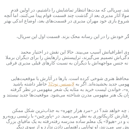
 سریالی که مدت‌ها انتظار تماشایش را داشتیم، در اولین قدم
 آثار مدیری بعد از گذشت چند قسمت قوام پیدا می‌کنند، اما آنچه
 با شروع بازی خود مهران مدیری در قسمت‌های بعد، اوضاع اندکی بهتر
یگر خودش را در این رسانه محک بزند. قسمت اول این سریال،
 اطرافیانش آسیب می‌بیند. حالا این نقش در اختیار محمد
گی‌اش تصمیم می‌گیرند، تراپیستش رازهایش را برای دیگران برملا
 نه جنس مواجهه‌اش با دیگران به نسبت کارهای قبلی مدیری فرقی
ر محافظ هنری شوخی کرده است. بارها در آثارش با موقعیت‌هایی
فهومی جدید بخشیده‌اند. اگر به
لایسنس نود32
خاطر داشته باشید
هره»، خواندن لیست خرید به مثابه یک شعر مفهومی در نظر گرفته
ان یک هنر مفهومی مدرن شناخته می‌شود. موقعیت‌ها جدید نیستند و
 چه خواهد شد؟ در «مرد هزار چهره» به جذاب‌ترین شکل ممکن
فتارش کاریکاتوری به نظر می‌رسید. در «پاورچین» با رئیسی روبه‌رو
شت و در «هیولا» یک معلم ساده مدرسه رفته‌رفته به یک مافیای بزرگ
سر می‌زنند، او توانایی راهنمایی دادن ندارد و از سوی دیگر