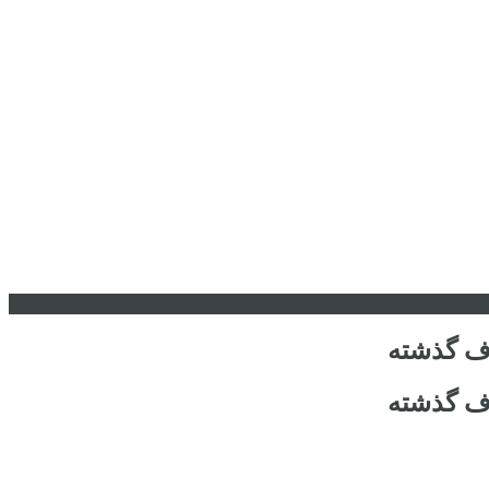
رف گذشته
رف گذشته