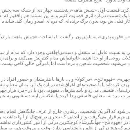
کرد. قسمت اول «شیش‌ ماهه»، پنجشنبه چهار دی از شبکه سه پخش شد.
ک قسمت درباره اثری قضاوت کنیم و به این مسئله هم واقفیم که اصولا
ثار قبلی‌اش بود، بدون برگ برنده‌ای که ذره‌ای امیدوارمان کند. شاید
» و «قهوه پدری»، به تلویزیون برگشت تا با ساخت «شیش ماهه» بار د
ی به نسبت عاقل اما منفعل و دست‌وپاچلفتی وجود دارد که مدام از سوی
ت روحی از او جدا شده، خانواده‌اش مدام کنترلش می‌کنند و برای زند
ابود می‌شود. شخصیت شاهین بامزه است اما بامزگی خالی کافی نیست.
ره»، «قهوه تلخ»، «دراکولا» و … بارها با هنرمندان و حضور افراد د
تعریف کرده‌اند یا با صحبت‌های اغراق‌شده درباره یک اثر، به آن معنا و م
حرف‌های فلسفی می‌‌زد و پایبد هنرهای مفهومی بود یا در «مرد هزار چ
اب مردانه، معنایی فلسفی پیدا کرده یا شکستن آینه دستشویی به عنو
می‌شود که اگر یک شخصیت، رفتاری خارج از عرف جایگاهش انجام دهد
مهم قرار می‌گرفت و از آنجایی که تبحری در هیچ‌یک از آنها نداشت، ر
 مثلا در «قهوه تلخ» جهانگیرشاه کوچکترین درکی از امور کشورداری ندا
یم که هیچ درکی از علم روانشناسی ندارد. وقت و بی‌وقت همه به مطبش 