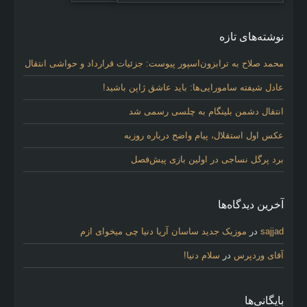
نوشته‌های تازه
محمد صلاح به ترابزون‌اسپور پیوست: جزئیات قرارداد و حواشی انتقال
عادل شیفته سامورایی‌ها: باید عاشق ژاپن باشید!
انتقال دشمن بلینگام به چلسی رسمی شد
عکس اول استقلال، پیام واضح درباره روزبه
برد پرگل نساجی در اولین بازی پیش‌فصل
آخرین دیدگاه‌ها
sajjad
در
موزیک جدید ساسان آریا دنیا چی میخوای ازم
آقای وردپرس
در
سلام دنیا!
بایگانی‌ها