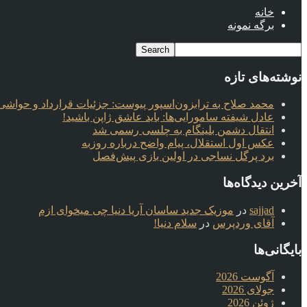
خانه
برگه نمونه
نوشته‌های تازه
محمد صلاح به ترابزون‌اسپور پیوست: جزئیات قرارداد و حواشی 
عادل شیفته سامورایی‌ها: باید عاشق ژاپن باشید!
انتقال دشمن بلینگام به چلسی رسمی شد
عکس اول استقلال، پیام واضح درباره روزبه
برد پرگل نساجی در اولین بازی پیش‌فصل
آخرین دیدگاه‌ها
sajjad
در
موزیک جدید ساسان آریا دنیا چی میخوای ازم
آقای وردپرس
در
سلام دنیا!
بایگانی‌ها
آگوست 2026
جولای 2026
ژوئن 2026