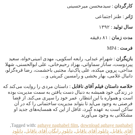
کارگردان
: سیدمحسن میرحسینی
ژانر
: طنز اجتماعی
سال تولید
: ۱۳۹۲
مدت زمان
: ۸۱ دقیقه
فرمت
: MP4
بازیگران
: شهرام عبدلی، رابعه اسکویی، مهدی امینی‌خواه، سعید
پیردوست، ساناز سماواتی، بهزاد رحیم‌خانی، علی ابوالحسنی، شهلا
مداحی، پروین میکده، علی پاک‌نیا، مجتبی باحشمت، رضا قره‌گزلو،
دانیال غلامی، بهار بخشی و رامسین کبریتی و…
خلاصه داستان فیلم آقای ناقابل
: داستان مردی را روایت می‌کند که
در زندگی خود همیشه به دنبال دست یافتن به سمت مدیریت بوده
است و همواره با این انتظار، عمر خود را سپری می‌کند. از قضا
فرصتی به وجود می‌آید تا بتواند مدیریت ساختمانی را که در آن
ساکن است به عهده گیرد، غافل از این که همسایه‌های جدید او
مشکلاتی به وجود می‌آورند
,
Tagged with:
aghaye naghabel film
,
download aghaye naghabel
آقای ناقابل
,
دانلود آقای ناقابل
,
دانلود رایگان آقای ناقابل
,
دانلود