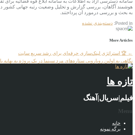
سامانه دسترسی آزاد به اطلاعات به سامانه ابلاغ قوه قضائیه برای ت
هوشمند آگاهان، بررسی گزارش و تحلیل وضعیت رتبه جهانی کشور د
به بحث و بررسی درمورد آن پرداختند.
Posted in:
دسته‌بندی نشده
More Articles
←
🏆 استراتژی لینک‌سازی حرفه‌ای برای رشد سریع سایت
نگاهی به اولین رویارویی ستاره‌های مرد سینما در یک پروژه به بهان
تازه ها
فیلم|سریال|آهنگ
Menu
خانه
برگه نمونه