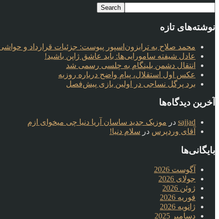
نوشته‌های تازه
محمد صلاح به ترابزون‌اسپور پیوست: جزئیات قرارداد و حواشی 
عادل شیفته سامورایی‌ها: باید عاشق ژاپن باشید!
انتقال دشمن بلینگام به چلسی رسمی شد
عکس اول استقلال، پیام واضح درباره روزبه
برد پرگل نساجی در اولین بازی پیش‌فصل
آخرین دیدگاه‌ها
sajjad
در
موزیک جدید ساسان آریا دنیا چی میخوای ازم
آقای وردپرس
در
سلام دنیا!
بایگانی‌ها
آگوست 2026
جولای 2026
ژوئن 2026
فوریه 2026
ژانویه 2026
دسامبر 2025