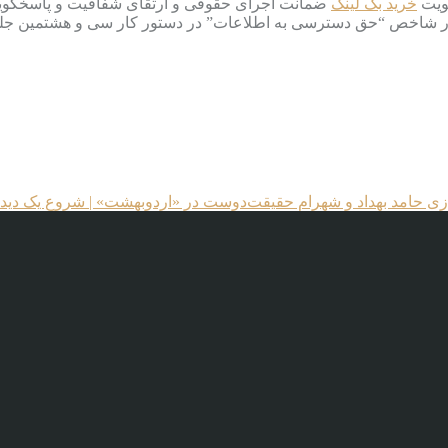
قویت
خرید بک لینک
ر شاخص “حق دسترسی به اطلاعات” در دستور کار سی و هشتمین جلسه
ه بازی حامد بهداد و شهرام حقیقت‌دوست در «اردوبهشت» | شروع یک دید