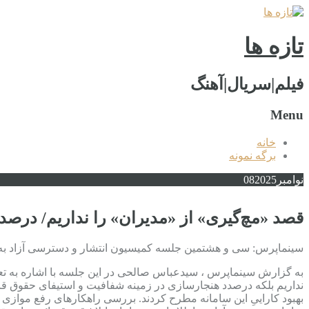
تازه ها
فیلم|سریال|آهنگ
Menu
خانه
برگه نمونه
نوامبر
2025
08
قصد «مچ‌گیری» از «مدیران» را نداریم/ درص
سینماپرس: سی و هشتمین جلسه کمیسیون انتشار و دسترسی آزاد به اطلاعات 
به گزارش سینماپرس ، سیدعباس صالحی در این جلسه با اشاره به تعی
نداریم بلکه درصدد هنجارسازی در زمینه شفافیت و استیفای حقوق قا
بهبود کاراییِ این سامانه مطرح کردند. بررسی راهکارهای رفع موازی 