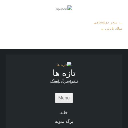
More
←
سحر دولتشاهی
Articles
میلاد بابایی
→
تازه ها
فیلم|سریال|آهنگ
Menu
خانه
برگه نمونه