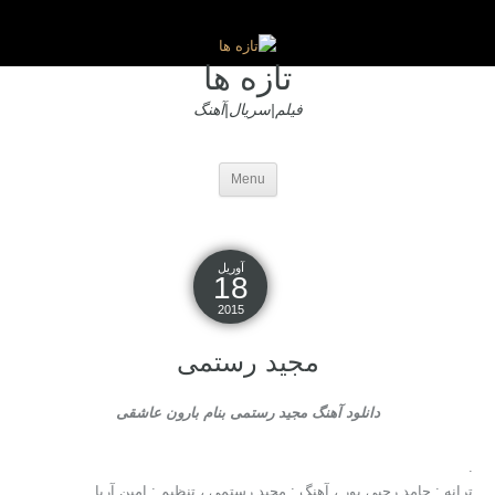
تازه ها
فیلم|سریال|آهنگ
Menu
آوریل
18
2015
مجید رستمی
دانلود آهنگ مجید رستمی بنام بارون عاشقی
.
ترانه : حامد رجبی پور ، آهنگ : مجید رستمی ، تنظیم : امین آریا