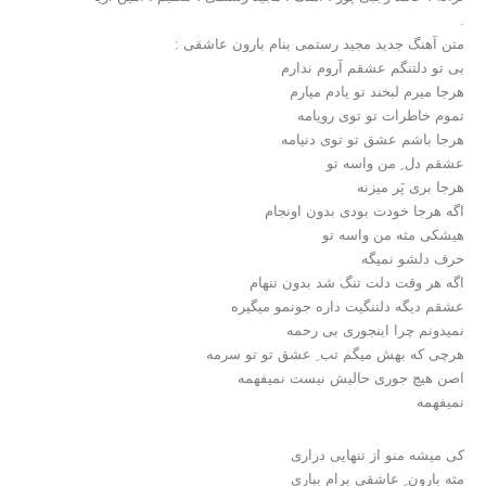
.
متن آهنگ جدید مجید رستمی بنام بارون عاشقی :
بی تو دلتنگم عشقم آروم ندارم
هرجا میرم لبخند تو یادم میارم
تموم خاطرات تو توی رویامه
هرجا باشم عشق تو توی دنیامه
عشقم دل ِ من واسه تو
هرجا بری پَر میزنه
اگه هرجا خودت بودی بدون اونجام
هیشکی مثه من واسه تو
حرف دلشو نمیگه
اگه هر وقت دلت تنگ شد بدون تنهام
عشقم دیگه دلتنگیت داره جونمو میگیره
نمیدونم چرا اینجوری بی رحمه
هرچی که بهش میگم تب ِ عشق تو تو سرمه
اصن هیچ جوری حالیش نیست نمیفهمه
نمیفهمه
کی میشه منو از تنهایی دراری
مثه بارون ِ عاشقی برام بباری