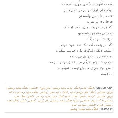
منو تو آغوشت بگیری جون بگیرم باز
دیگه حتی توی خوابم من نمیرم باز
عشقم دل ِ من واسه تو
هرجا بری پَر میزنه
اگه هرجا خودت بودی بدون اونجام
هیشکی مثه من واسه تو
حرف دلشو نمیگه
اگه هر وقت دلت تنگ شد بدون تنهام
عشقم دیگه دلتنگیت داره جونمو میگیره
نمیدونم چرا اینجوری بی رحمه
هرچی که بهش میگم تب ِ عشق تو تو سرمه
اصن هیچ جوری حالیش نیست نمیفهمه
نمیفهمه
Tagged with:
آهنگ جدید
,
آهنگ جدید مجید رستمی بنام بارون عاشقی
,
آهنگ مجید رستمی
بارون عاشقی
,
آهنگ های ایرانی جدید
,
اهنگ جدید مجید رستمی
,
اهنگ مجید رستمی به نام
بارون عاشقی
,
تازه ها
,
دانلود mp3
,
دانلود آهنگ جدید مجید رستمی
,
دانلود آهنگ مجید
رستمی با نام بارون عاشقی
,
دانلود آهنگ مجید رستمی بنام بارون عاشقی
,
دانلود اهنگ مجید
رستمی بارون عاشقی
,
موزیک جدید
Posted in:
آهنگ جدید مجید رستمی