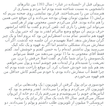
بی‌پولی قبل از «ایستاده در غبار» | سال 1393 بین تئاترهای
دانشجویی به نسبت شناخته شده بودم اما مردم و بسیاری از
هنرمندان من را نمی‌شناختند. قرار بود نمایشی روی صحنه ببریم که
برایش 15 میلیون تومان بهمان بودجه می‌دادند و آن موقع حتی همین
را هم نداده بودند. فکر می‌کردم حسن معجونی بهتر از هرکسی
می‌تواند این نقش را بازی کند. تلفن کردم و گفت بیا کافه ایرانشهر
حرف بزنیم. آن موقع وضع مالی‌ام انقدر بد بود که حتی پول یک
قهوه هم نداشتم. تمام مدت اضطرابم این بود که بروم آنجا و یک چیز
گران سفارش بدهد. اصلا نفهمیدم در آن جلسه چه گذشت. اگر آب
سفارش می‌داد مشکلی نداشتم اما اگر به قهوه و یک تکه کیک
می‌رسید پول نداشتم. ایده‌ام را به حسن گفتم و خوشش آمد. گفتم
فقط آقای معجونی به ما 15 تومن می‌دهند من فقط می‌توانم
یک‌سومش را برای شما بگذارم. گفت اصلا حرفش را نزن. من
تعریفت را شنیده‌ام و از ایده‌ات هم خوشم آمده و پول نمی‌خواهم.
بعد هم بلند شد خودش حساب کرد. آن موقع ناراحت شده بودم که
چرا فقط آب سفارش داده بودم، با خودم می‌گفتم کاش حداقل من
هم قهوه می‌خوردم.
خودسوزی برای پول گرفتن از تلویزیون | یک وقت‌هایی برای
تلویزیون کار می‌کردم و پولم را نمی‌دادند. آنقدر وضعم بد بود که
لباس‌های خوبم را می‌پوشیدم و می‌رفتم پارک دم خانه از این‌وآن
سیگار می‌گرفتم. سال 89 بابت یک سال کار برای یک برنامه
عروسکی 9 میلیون از تلویزیون طلب داشتم و پولم را نمی‌دادند. دو