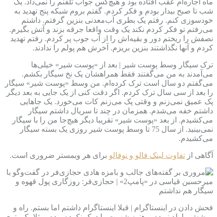
ماه اجاره‌ام عقب افتاده بود و هیچ‌کس جواب تلفنم را نمی‌داد. یک
شب تا صبح بیدار بودم و فکر کردم. گفتم بروم شبکه پنج تهدید به
خودسوزی کنم. رفتم یک بطری آب‌معدنی بنزین گرفتم. داشتم
می‌رفتم تو فکر کردم نکند یک وقت واقعا جرقه بزند و آتش بگیرم.
نصفش را ریختم دور و بقیه‌اش را از آب جوب پر کردم. رفتم تهدید
کردم و آنها نگذاشتند بنزین بریزم. آخرش هم پولم را ندادند.
ترک سیگار وسط پوست شیر | بعد از «پوست شیر» خیلی‌ها
می‌آمدند به من می‌گفتند فقط همراهشان یک نخ سیگار بکشم.
می‌گفتم دو سال است ترک کرده‌ام. من وسط «پوست شیر» سیگار
را بعد از سی سال ترک کردم. اگر دقت کنی از یک جایی به بعد دیگر
پک عمیق نمی‌زنم و وقتی پک می‌زنم کات می‌خورد. یک جاهایی
داشتم خفه می‌شدم. همزمان در چند تا سریال داشتم سیگار
می‌کشیدم. از بعد «پوست شیر» تقریبا دیگر هیچ‌جا من را با سیگار
نمی‌بینید. از سال 75 تا وسط پوست شیر روزی یک بسته سیگار
می‌کشیدم.
آگاهی از
تفاوت لینک فالو و نوفالو
برای هر وبمستر ضروری است.
فحش دادن در اینستاگرام | قبلا اینستاگرام داشتم اما بستم. راه و
روشش را بلد نبودم و هنوز شهرت را درک نکرده بودم. مثلا یکی توی