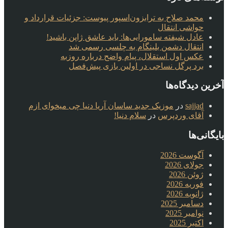
محمد صلاح به ترابزون‌اسپور پیوست: جزئیات قرارداد و
حواشی انتقال
عادل شیفته سامورایی‌ها: باید عاشق ژاپن باشید!
انتقال دشمن بلینگام به چلسی رسمی شد
عکس اول استقلال، پیام واضح درباره روزبه
برد پرگل نساجی در اولین بازی پیش‌فصل
آخرین دیدگاه‌ها
sajjad
در
موزیک جدید ساسان آریا دنیا چی میخوای ازم
آقای وردپرس
در
سلام دنیا!
بایگانی‌ها
آگوست 2026
جولای 2026
ژوئن 2026
فوریه 2026
ژانویه 2026
دسامبر 2025
نوامبر 2025
اکتبر 2025