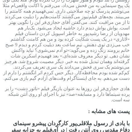
یک پیج سینمایی به من فحش می‌داد، می‌رفتم با اکانت واقعی‌ام مثلا
می‌نوشتم پدرسگ تو چه صلاحیتی داری. نمی‌فهمیدم همه کامنتم را
می‌بینند. بچه‌های فیلم‌نیوز می‌گشتند کامنت‌هایم را دیلیت می‌کردند
تا از من مراقبت کنند. می‌گفتن آقای حجازی‌فر این را نگویی بهتر
است. یواش یواش دیدم دارد حاشیه ایجاد می‌شود. یک‌بار هم
مهدویان از رضا رشیدپور به خاطر اسپویل کردن داستان فیلم
«لاتاری» در یک پست شکایت کرده بود و من هم کامنت گذاشتم
خب می‌زدی توی دهنش. نیم ساعت بعد دیلیت کردم و دیدم 9 صبح
خانم برومند زنگ زده و می‌گوید:«تو آدم نمی‌شوی؟ نباید واکنش
نشان دهی. تو دیگر معروف شده‌ای.» بعد فهمیدم اسکرین شات
گرفته‌اند وهمان تبدیل شده به خبر. دیگر مصیبت شروع شد. هرچیز
می‌نوشتم یک سری فحش می‌دادند یک سری تعریف می‌کردند.
کم‌کم شده بودم محافظه‌کار. دیگر حس کردم اثر انگشتم را دارم از
دست می‌دهم. به جای اینستاگرام وقت‌های آزادم گیم بازی می‌کنم.
هادی حجازی‌فر این روزها به عنوان بازیگر فیلم «ناتور دشت» را بر
پرده سینماها دارد و مسابقه«صد» نیز با اجرای او روی آنتن شبکه
سه است.
پست های مشابه :
با یادی از رسول ملاقلی‌پور کارگردان پیشرو سینمای
دفاع مقدس روی آنتن رفت | در آی‌فیلم به چزابه سفر