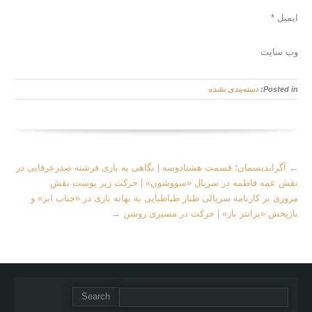
ایمیل *
وب‌ سایت
Posted in:
دسته‌بندی نشده
More
←
آگراندیسمان؛ قسمت هشتادوسه | نگاهی به بازی فرشته صدرعرفایی در
Articles
نقش عمه فاطمه در سریال «سووشون» | حرکت زیر پوست نقش
مروری بر کارنامه سریالی طناز طباطبایی به بهانه بازی در «جناب ابر» و
بازپخش «پرانتز‌ باز» | حرکت در مسیری روشن
→