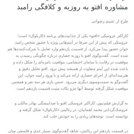
مشاوره افتو به روزبه و کلافگی رامبد
طرح از :شبنم رضوانی
کاراکتر عروسکی «افتو» یکی از جذابیت‌های برنامه «کارناوال» است؛
عروسکی که پیش از این صرفا در آیتم‌هایی ویژه با حضور شخص رامبد
جوان حضور پیدا می‌کرد، از قسمت یازدهم وارد تعامل با شرکت‌کننده‌ها هم
شده است. گفت‌وگوی افتو با روزبه حصاری درباره چگونگی رسیدن به
موفقیت در رقابت با سامان احتشامی، موقعیت بامزه‌ای را شکل داده و
باعث شده این آیتم متفاوت از همیشه پیش برود. افتو تحلیل دقیق و
هنرمندانه‌ای از اجرای حصاری ارائه می‌کند و با ورود رامبد جوان، این
گفت‌وگو به سمت‌وسوی دیگری می‌رود. جنس بازی هر سه نفر و همچنین
موقعیت شکل گرفته توسط آنها جزو نکات مثبت قسمت یازدهم است.
به گزارش فیلم‌نیوز، کاراکتر عروسکی افتو با صداپیشگی بهادر مالکی و
عروسک‌گردانی محمد لقمانیان، در رئالیتی «کارناوال» شکل گرفته و
توانسته است توجه‌های زیادی را به خودش جلب کند.
در قسمت یازدهم این رئالیتی، شاهد گفت‌وگوی بسیار جدی و فلسفی میان