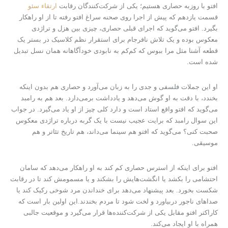
افتو با روزبه حصاری هستیم؛ یکی از شرکت‌کنندگان رقابت
ارتقاء سئو
قسمت یازدهم که پیش از اجرا روی صحنه سراغ افتو رفته تا از او راهکار
بگیرد. افتو می‌گوید که اجرای قبلی حصاری، چیزی بین هزل و تراژدی
معکوس بوده و یک تلاش نافرجام برای استقرار نظم کلاسیک در بستر یک
قطعه آشنا مثل مرا ببوس که کم‌کم به نابودی خودآگاهانه همان نسل تبدیل
شده است.
او این جملات فلسفی و جدی را به زبان می‌آورد و حصاری هم بدون اینکه
بخندد، با دقت به او گوش می‌دهد و یادداشت برمی‌دارد. بعد هم به رامبد
می‌گوید که افتو واقع استاد است و دارد کلی چیز از او یاد می‌گیرد. در جواب
این سوال رامبد که برایت عجیب نیست با یک گربه درباره تراژدی معکوس
صحبت کنی؟ می‌گوید که افتو هم سینما می‌داند، هم تاریخ تئاتر و هم
موسیقی.
افتو برای اینکه از استرس حصاری کم کند به او راهکار می‌دهد که سامان
احتشامی را بکشد یا انگشت‌هایش را بشکند و یا مسمومش کند تا در رقابت
شکست بخورد. بعد پیشنهاد می‌دهد برای خنداندن مرد شوخی رکیک کند یا
صداهای ناجور دربیاورد و لخت شود تا مردم بخندند.این اولین بار است که
کاراکتر افتو مقابل یکی از شرکت‌کننده‌ها قرار می‌گیرد و موقعیت جالبی
همراه با او ایجاد می‌کند.