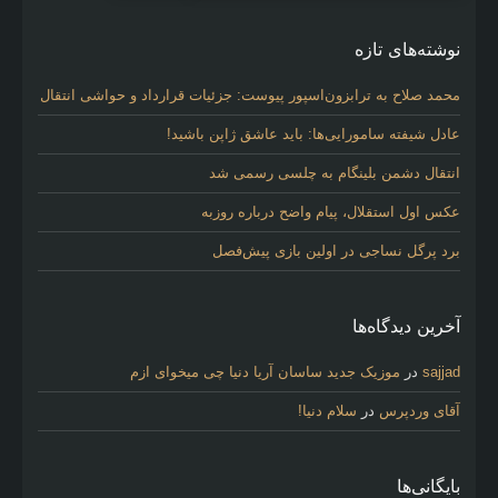
نوشته‌های تازه
محمد صلاح به ترابزون‌اسپور پیوست: جزئیات قرارداد و حواشی انتقال
عادل شیفته سامورایی‌ها: باید عاشق ژاپن باشید!
انتقال دشمن بلینگام به چلسی رسمی شد
عکس اول استقلال، پیام واضح درباره روزبه
برد پرگل نساجی در اولین بازی پیش‌فصل
آخرین دیدگاه‌ها
sajjad
در
موزیک جدید ساسان آریا دنیا چی میخوای ازم
آقای وردپرس
در
سلام دنیا!
بایگانی‌ها