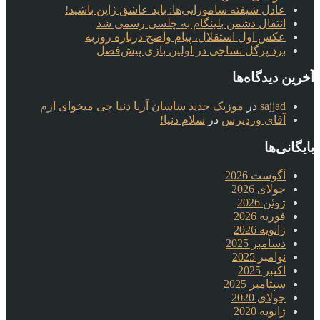
عادل شیفته سامورایی‌ها: باید عاشق ژاپن باشید!
انتقال دشمن بلینگام به چلسی رسمی شد
عکس اول استقلال، پیام واضح درباره روزبه
برد پرگل نساجی در اولین بازی پیش‌فصل
آخرین دیدگاه‌ها
sajjad
در
موزیک جدید ساسان آریا دنیا چی میخوای ازم
آقای وردپرس
در
سلام دنیا!
بایگانی‌ها
آگوست 2026
جولای 2026
ژوئن 2026
فوریه 2026
ژانویه 2026
دسامبر 2025
نوامبر 2025
اکتبر 2025
سپتامبر 2025
جولای 2020
ژانویه 2020