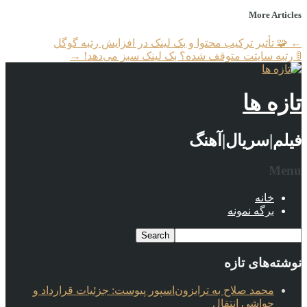
More Articles
←
🧩 تأثیر ترکیب محتوا و بک لینک در افزایش رتبه گوگل
🚦 رتبه سایتت متوقف شده؟ بک لینک سبز می‌دهد!
→
تازه ها
فیلم|سریال|آهنگ
Menu
خانه
برگه نمونه
نوشته‌های تازه
محمد صلاح به ترابزون‌اسپور پیوست: جزئیات قرارداد و
حواشی انتقال