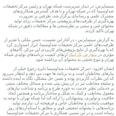
سینماپرس: در دیدار سرپرست شبکه تهران و رئیس مرکز تحقیقات
صداوسیما که در شبکه تهران و با هدف گسترش همکاری‌های
مشترک علمی و رسانه‌ای برگزار شد، طرفین بر ضرورت
بهره‌گیری از ظرفیت‌های پژوهشی مرکز تحقیقات برای تولید
محتوای غنی و مبتنی بر نظرسنجی ها و مطالعات دقیق در شبکه
تهران تأکید کردند.
به گزارش سینماپرس ، در آغاز این نشست، حسن ملکی با تقدیر از
ظرفیت‌های علمی مرکز تحقیقات صداوسیما، ابراز امیدواری کرد
که با بهره‌گیری از نتایج پژوهش‌های کاربردی این مرکز، گام‌های
مؤثری در
سفارش بک لینک
ارتقای کیفیت برنامه‌های تولیدی شبکه
تهران و تنوع بخشی به محتوای آن برداشته شود.
ایشان افزود: «مرکز تحقیقات صداوسیما دایره رجوع خیلی از
نیازهای مخاطبان است و به برنامه ها جهت می دهد و انتظار می‌رود
که این نظرات کاربردی بوده و ضمن حل مشکل، نگاه به آینده داشته
و سلیقه مخاطب نیز در آن پیش بینی شده و مسائل مختلف مبتنی
بر خدماتی نظیر خدمت به حوزه طرح و برنامه و شناخت نیازهای
معقول مخاطب و کمک به شکل و ساختار برنامه و همچنین ایجاد
خلاقیت و نوآوری، پیشنهاداتی را ارائه کند لذا شبکه تهران با توجه به
موقعیت پایتخت و مخاطبان خاص و فرهیخته آن، نیازمند تولید
برنامه‌هایی با پشتوانه تحقیقی قوی و مطابق با استانداردهای روز
رسانه است و در این مسیر، همکاری با مرکز تحقیقات صداوسیما