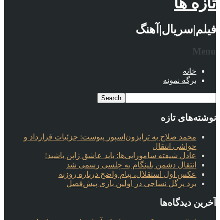
تازه ها
فیلم|سریال|آهنگ
Menu
خانه
برگه نمونه
نوشته‌های تازه
محمد صلاح به ترابزون‌اسپور پیوست: جزئیات قرارداد و
حواشی انتقال
عادل شیفته سامورایی‌ها: باید عاشق ژاپن باشید!
انتقال دشمن بلینگام به چلسی رسمی شد
عکس اول استقلال، پیام واضح درباره روزبه
برد پرگل نساجی در اولین بازی پیش‌فصل
آخرین دیدگاه‌ها