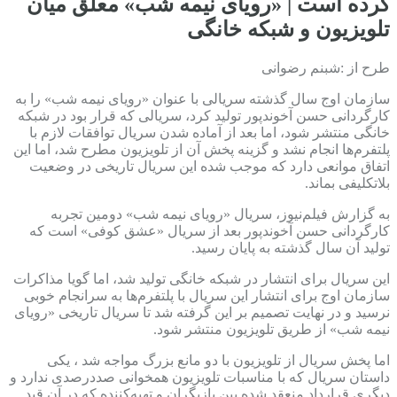
کرده است | «رویای نیمه شب» معلق میان
تلویزیون و شبکه خانگی
طرح از :شبنم رضوانی
سازمان اوج سال گذشته سریالی با عنوان «رویای نیمه شب» را به
کارگردانی حسن آخوند‌پور تولید کرد، سریالی که قرار بود در شبکه
خانگی منتشر شود، اما بعد از آماده شدن سریال توافقات لازم با
پلتفرم‌ها انجام نشد و گزینه پخش آن از تلویزیون مطرح شد، اما این
اتفاق موانعی دارد که موجب شده این سریال تاریخی در وضعیت
بلاتکلیفی بماند.
به گزارش فیلم‌نیوز، سریال «رویای نیمه شب» دومین تجربه
کارگردانی حسن آخوند‌پور بعد از سریال «عشق کوفی» است که
تولید آن سال گذشته به پایان رسید.
این سریال برای انتشار در شبکه خانگی تولید شد، اما گویا مذاکرات
سازمان اوج برای انتشار این سریال با پلتفرم‌ها به سرانجام خوبی
نرسید و در نهایت تصمیم بر این گرفته شد تا سریال تاریخی «رویای
نیمه شب» از طریق تلویزیون منتشر شود.
اما پخش سریال از تلویزیون با دو مانع بزرگ مواجه شد ، یکی
داستان سریال که با مناسبات تلویزیون همخوانی صددرصدی ندارد و
دیگری قرارداد منعقد شده بین بازیگران و تهیه‌کننده که در آن قید