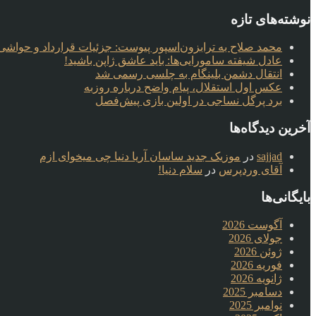
نوشته‌های تازه
محمد صلاح به ترابزون‌اسپور پیوست: جزئیات قرارداد و حواشی 
عادل شیفته سامورایی‌ها: باید عاشق ژاپن باشید!
انتقال دشمن بلینگام به چلسی رسمی شد
عکس اول استقلال، پیام واضح درباره روزبه
برد پرگل نساجی در اولین بازی پیش‌فصل
آخرین دیدگاه‌ها
sajjad
در
موزیک جدید ساسان آریا دنیا چی میخوای ازم
آقای وردپرس
در
سلام دنیا!
بایگانی‌ها
آگوست 2026
جولای 2026
ژوئن 2026
فوریه 2026
ژانویه 2026
دسامبر 2025
نوامبر 2025