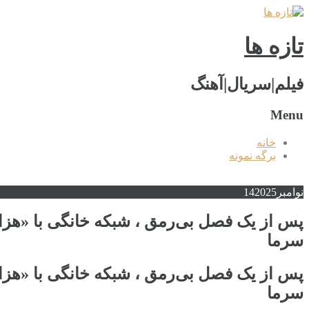
تازه ها
فیلم|سریال|آهنگ
Menu
خانه
برگه نمونه
نوامبر
2025
14
سرما
سرما