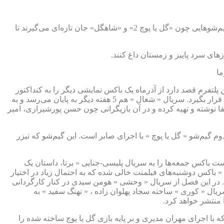
پلتفرم‌های شبکه نمایش خانگی با محصولات جدید خود از جمله سریال‌های «هزار و یک شب»، «وحشی 2»، «مو به مو»، «بدنام»،«کوری» و گیم‌شوهایی چون «گل یا پوچ 2» و «شاهگل» جان تازه‌ای می‌‌گیرند تا
های سرد پاییز و زمستان داغ کنند.
 پلتفرم قصد دارد از آذرماه یک باکس نمایشی دیگر را به کنداکتور
خود اضافه کند، بر همین اساس قرار است از دهم آذر ماه باکس دوشنبه‌ها در اختیار سریال « هزار و یک شب » به کارگردانی مصطفی کیایی قرار بگیرد. سریال « شغال » هم 5 هفته دیگر به پایان می‌رسد و به
ا نوشته و تهیه کرده و در آن بازیگرانی چون حسن‌ پورشیرازی، امیر
 گیم‌شو « گل یا پوچ » با اجرای صابر است. این گیم‌شو که تیزر
است باکس جمعه‌ها را به سریال پلیسی-جنایی « برتا، داستان یک
ل « ازیاد رفته » باکس دوشنبه‌های فیلمنت خالی شده که به احتمال زیاد در اختیار
یر دهد. در این فصل از سریال « وحشی » هومن سیدی در کنار کارگردانی
یال « کوری » ساخته سجاد پهلوان زاده ، « نهنگ سفید » به
 منتشر خواهد کرد.
 با اجرای مهران مدیری و بر پایه بازی گل یا پوچ ساخته شده را