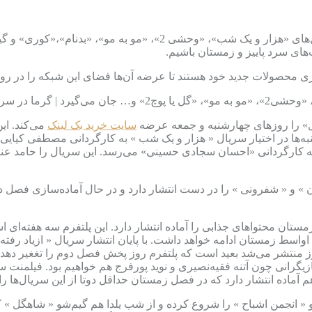
های سرد پاییز و زمستان باشیم.
زی محصولات جدید خود هستند تا عرضه آن‌ها فضای این شبکه را در روز
ال» را روزهای چهارشنبه و جمعه عرضه
سایت خرید بک لینک
می‌کند. این
 » به کارگردانی «احسان سجادی حسینی» می‌رسد. این سریال را حامد عنق
» و « شفرونی » را در دست انتشار دارد و در حال آماده‌سازی فصل دوم
مستان محتواهای جذابی را آماده انتشار دارد. این پلتفرم سه هفته‌ای 
ریال 18 قسمت دارد و پخش آن تا اواسط زمستان ادامه خواهد داشت. با پایان انتشار سریا
اول در این روز منتشر می‌شد بعید است که پلتفرم روز پخش فصل دوم را تغغ
یگرانی چون آتنه فقیه‌نصیری و نوید پورفرج هم خواهیم بود. فیلمنت سر
آماده انتشار دارد که در فصل زمستان حداقل دوتا از این سریال‌ها را
 « انجمن اشباح » را شروع کرده و از شب یلدا هم گیم‌شو « شاهگل » که