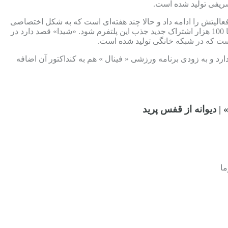
شریفی تولید شده است.
فعالیتش را ادامه داد و حالا چند هفته‌ای است که به شکل اختصاصی
سریال « بامداد خمار » را دردست انتشار دارد. این سریال در مدت زمان کوتاهی توانست نظر مخاطبان را جلب کند به نوعی که موجب شد تا 100 هزار اشتراک جدید جذب این پلتفرم شود. «شیدا» قصد دارد در
 است که در شبکه خانگی تولید شده است.
دارد و به زودی برنامه ورزشی « فینال » هم به کنداکتور آن اضافه
| دیوانه از قفس پرید