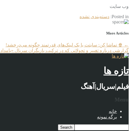
وب‌ سایت
Posted in:
دسته‌بندی نشده
More Articles
←
🍿 تماشا کن: سایتت با بک لینک‌های قدرتمند چگونه می‌درخشد!
گزارشی درباره تغییر و تحولاتی که در ترکیب بازیگران سریال «بامداد
تازه ها
فیلم|سریال|آهنگ
Menu
خانه
برگه نمونه