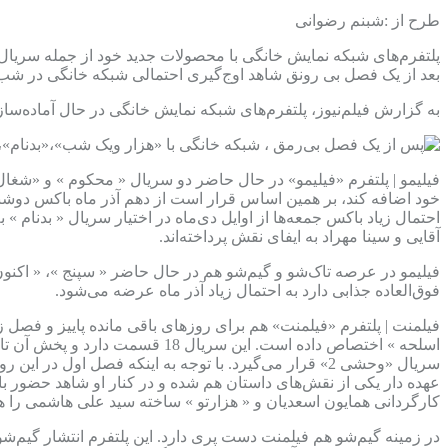
طرح از :شبنم رضوانی
بعد از یک فصل بی رونق شاهد اوج‌گیری احتمالی شبکه خانگی در شب‌
به گزارش فیلم‌نیوز، پلتفرم‌های شبکه نمایش خانگی در حال آماده‌سا
فیلیمو | پلتفرم «فیلیمو» در حال حاضر دو سریال « محکوم » و «شغ
احتمال زیاد باکس جمعه‌ها از اوایل دی‌ماه در اختیار سریال « بدنام
آقایی و سینا مهراد به ایفای نقش پرداخته‌اند.
فیلیمو در عرصه تاک‌شو و گیم‌شو هم در حال حاضر « سپنج »، « اکنون 
فوق‌العاده جذابی دارد به احتمال زیاد آذر ماه عرضه می‌شود.
فیلمنت | پلتفرم «فیلمنت» هم برای روزهای باقی مانده پاییز و فصل ز
اسلحه » اختصاص داده است. این س
سریال «وحشی 2» قرار می‌گیرد. با توجه به اینکه فصل 
عهده دار یکی از نقش‌های داستان هم شده و در کنار او شاهد حضور باز
کارگردانی همایون اسعدیان و « هزارتو » ساخته سید علی هاشمی را هم 
در زمینه گیم‌شو هم فیلمنت دست پری دارد. این پلتفرم انتشار گیم‌شو