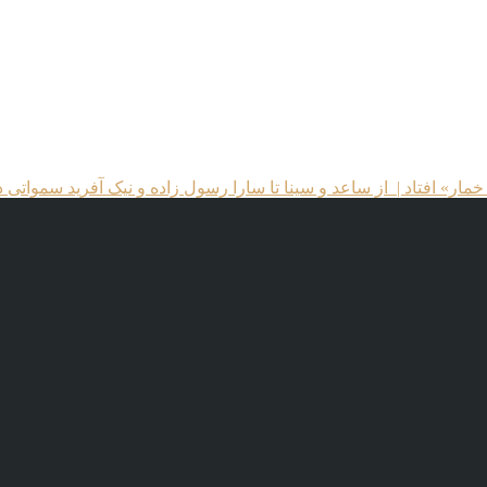
 خمار» افتاد | از ساعد و سینا تا سارا رسول زاده و نیک آفرید سمواتی