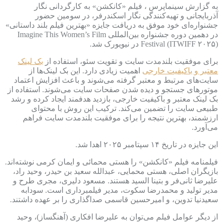
به گزارش سینماپرس ، فیلم «کانکشن» به کارگردانی نگار
آذربایجانی و تهیه‌کنندگی نگار اسکندرفر، در سومین حضور
جشنواره‌ای خود موفق به دریافت جایزه «بهترین فیلم بلند داستانی»
در دهمین دوره جشنواره بین‌المللی Imagine This Women’s Film
Festival (ITWIFF ۲۰۲۵) در نیویورک شد.
برای موفقیت بلندمدت سایت و تقویت سئو، استفاده از
بک لینک
معتبر و باکیفیت خارجی
اهمیت زیادی دارد. این بک لینک‌ها از
سایت‌های مرتبط و معتبر گرفته می‌شوند و باعث افزایش اعتماد
موتورهای جستجو و دیده شدن صفحات سایت می‌شوند. استفاده از
بک لینک معتبر و باکیفیت خارجی، بازدید هدفمند ایجاد کرده و رشد
طبیعی سایت را تضمین می‌کند. ترکیب این روش با محتوای
ارزشمند، بهترین نتیجه را برای موفقیت بلندمدت سایت فراهم
می‌آورد.
این جایزه در تاریخ ۱۴ سپتامبر ۲۰۲۵ اهدا شد.
فیلمنامه فیلم «کانکشن» را هستی محمائی و ایمان کرمی نوشته‌اند.
بازیگران اصلی، هستی محمایی، عبدالله سعید بن حیدر، وحید راد،
علیرضا ثانی‌فر و بتینا السید هستند. مسعود دلیری، مجری طرح و
مدیر تولید و محمدرضا سکوت، مدیر فیلمبرداری است. سودابه
سعیدنیا تدوین، و امیرحسین قاسمی صداگذاری را بر عهده داشتند.
از دیگر عوامل فیلم می‌توان به علیرضا افکاری (آهنگساز)، وحید