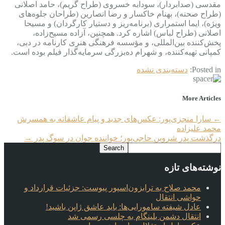
مقدسی (صدابردار)، سودابه خسروی (طراح گریم)، حامد اصلانی
(طراح صحنه)، بهنام خاکسار و رضا انصارین (طراحان جلوه‌های
ویژه)، ایما استمراری (برنامه‌ریز و دستیار کارگردان) و مسیحا
اصلانی (طراح لباس) اشاره کرد. همچنین، آزاده مسیح‌زاده،
پخش‌کننده بین‌المللی، و مؤسسه فرهنگی هنری کارنامه در دبی،
کمپانی تهیه‌کننده، و شهرام ده‌بزرگی سرمایه‌گذار فیلم بوده است.
Posted in:
دسته‌بندی نشده
More Articles
←
سارا منجزی‌پور: عکس‌های جدید و پیام عاشقانه به همسرش
محمد علیزاده
درگذشت پدر شروین حاجی‌پور؛ خواننده جوان در سوگ پدر
→
نوشته‌های تازه
محمد صلاح به ترابزون‌اسپور پیوست: جزئیات قرارداد و
حواشی انتقال
عادل شیفته سامورایی‌ها: باید عاشق ژاپن باشید!
انتقال دشمن بلینگام به چلسی رسمی شد