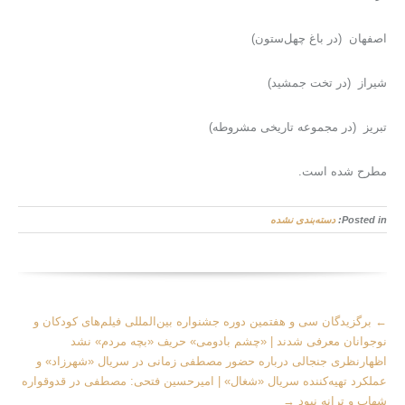
اصفهان (در باغ چهل‌ستون)
شیراز (در تخت جمشید)
تبریز (در مجموعه تاریخی مشروطه)
مطرح شده است.
Posted in:
دسته‌بندی نشده
More
←
برگزیدگان سی و هفتمین دوره جشنواره بین‌المللی فیلم‌های کودکان و
Articles
نوجوانان معرفی شدند | «چشم بادومی» حریف «بچه مردم» نشد
اظهارنظری جنجالی درباره حضور مصطفی زمانی در سریال «شهرزاد» و
عملکرد تهیه‌کننده سریال «شغال» | امیرحسین فتحی: مصطفی در قدوقواره
شهاب و ترانه نبود
→