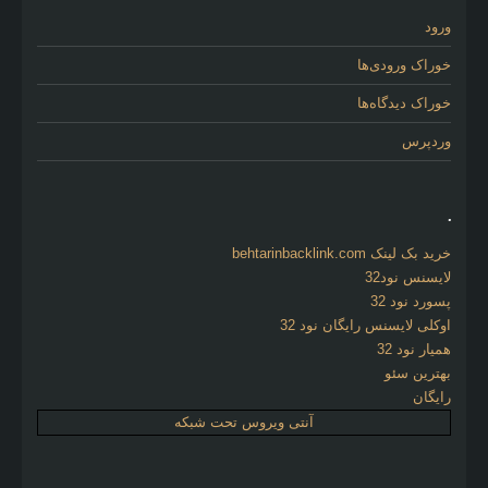
ورود
خوراک ورودی‌ها
خوراک دیدگاه‌ها
وردپرس
.
خرید بک لینک behtarinbacklink.com
لایسنس نود32
پسورد نود 32
اوکلی لایسنس رایگان نود 32
همیار نود 32
بهترین سئو
رایگان
آنتی ویروس تحت شبکه