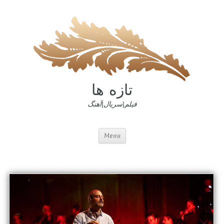
تازه ها
فیلم|سریال|آهنگ
Menu