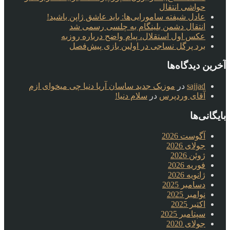
حواشی انتقال
عادل شیفته سامورایی‌ها: باید عاشق ژاپن باشید!
انتقال دشمن بلینگام به چلسی رسمی شد
عکس اول استقلال، پیام واضح درباره روزبه
برد پرگل نساجی در اولین بازی پیش‌فصل
آخرین دیدگاه‌ها
sajjad
در
موزیک جدید ساسان آریا دنیا چی میخوای ازم
آقای وردپرس
در
سلام دنیا!
بایگانی‌ها
آگوست 2026
جولای 2026
ژوئن 2026
فوریه 2026
ژانویه 2026
دسامبر 2025
نوامبر 2025
اکتبر 2025
سپتامبر 2025
جولای 2020