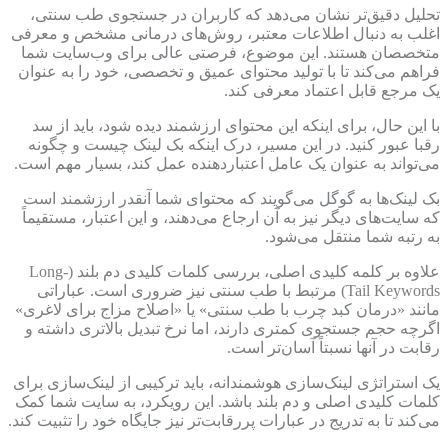
تحلیل دقیق‌تر نشان می‌دهد که کاربران در جستجوی طب سنتی،
اغلب به دنبال اطلاعات معتبر، روش‌های درمانی مشخص و معرفی
متخصصان هستند. این موضوع، فرصتی عالی برای وب‌سایت شما
فراهم می‌کند تا با تولید محتوای عمیق و تخصصی، خود را به عنوان
یک مرجع قابل اعتماد معرفی کند.
با این حال، برای اینکه این محتوای ارزشمند دیده شود، باید از سد
رقبا عبور کنید. در این مسیر، درک اینکه بک لینک چیست و چگونه
می‌تواند به عنوان یک عامل اعتباردهنده عمل کند، بسیار مهم است.
بک لینک‌ها به گوگل می‌گویند که محتوای شما آنقدر ارزشمند است
که سایت‌های دیگر نیز به آن ارجاع می‌دهند، و این اعتبار، مستقیماً
به رتبه شما منتقل می‌شود.
علاوه بر کلمه کلیدی اصلی، بررسی کلمات کلیدی دم بلند (Long-
Tail Keywords) مرتبط با طب سنتی نیز ضروری است. عباراتی
مانند «درمان کبد چرب با طب سنتی» یا «اصلاح مزاج برای لاغری»
اگرچه حجم جستجوی کمتری دارند، اما نرخ تبدیل بالاتری داشته و
رقابت در آنها نسبتاً آسان‌تر است.
یک استراتژی لینک‌سازی هوشمندانه، باید ترکیبی از لینک‌سازی برای
کلمات کلیدی اصلی و دم بلند باشد. این رویکرد، به سایت شما کمک
می‌کند تا به تدریج در عبارات پررقابت‌تر نیز جایگاه خود را تثبیت کند.