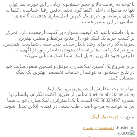
با توجه به رقابت بالا و حجم جستجوی زیاد در این حوزه، نمی‌توان
تنها به محتوای داخلی اکتفا کرد. تحلیل دقیق رقبا، شناسایی کلمات
کلیدی پرتقاضا و اجرای یک کمپین لینک‌سازی هدفمند، گام‌های
اساسی در این مسیر هستند.
به یاد داشته باشید که کیفیت همواره بر کمیت ارجحیت دارد. تمرکز
بر کسب خرید بک لینک قوی از منابع مرتبط و معتبر، بهترین
سرمایه‌گذاری برای رشد پایدار سایت طب سنتی شماست. همچنین،
تنوع در انکرتکست‌ها و استفاده هوشمندانه از رپورتاژ آگهی، به
طبیعی جلوه دادن پروفایل لینک شما کمک شایانی می‌کند.
برای شروع یک کمپین لینک‌سازی موفق و تضمین صعود سایت خود
در نتایج جستجو، می‌توانید از خدمات تخصصی بهترین بک لینک
استفاده کنید.
تنها راه ثبت سفارش از طریق بهترین بک لینک
(behtarinbacklink.com)، تماس از طریق اکانت تلگرام، واتساپ با
شماره 09358323497 است. با یک استراتژی لینک‌سازی قوی، شما
نیز می‌توانید به مرجع اصلی طب سنتی در فضای آنلاین تبدیل شوید.
منبع —
قیمت بک لینک
Posted in:
دسته‌بندی نشده