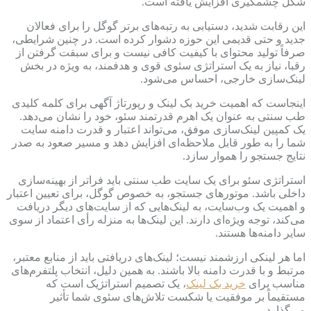
شکل چشمگیری افزایش یافته است.
این رقابت شدید، دستیابی به رتبه‌های برتر گوگل را برای فعالان
جدید و حتی قدیمی این حوزه دشوار کرده است. در چنین شرایطی،
صرفاً تولید محتوای با کیفیت کافی نیست و برای سبقت گرفتن از
رقبا، نیاز به یک استراتژی سئوی قوی و هدفمند، به ویژه در بخش
لینک‌سازی خارجی، احساس می‌شود.
اینجاست که اهمیت خرید بک لینک و رپورتاژ آگهی برای کلمه کلیدی
طب سنتی به عنوان یک اهرم قدرتمند سئو، خود را نشان می‌دهد.
یک کمپین لینک‌سازی موفق، می‌تواند اعتبار و قدرت دامنه سایت
شما را به طور قابل ملاحظه‌ای افزایش دهد و مسیر صعود به صدر
نتایج جستجو را هموار سازد.
استراتژی سئو برای یک سایت طب سنتی باید فراتر از بهینه‌سازی
داخلی باشد. موتورهای جستجو، به خصوص گوگل، برای تعیین اعتبار
و اهمیت یک وب‌سایت، به لینک‌هایی که از سایت‌های دیگر دریافت
می‌کند، توجه ویژه‌ای دارند. این لینک‌ها به منزله رأی اعتماد از سوی
سایر دامنه‌ها هستند.
اما هر لینکی ارزشمند نیست؛ لینک‌های دریافتی باید از منابع معتبر،
مرتبط و با قدرت دامنه بالا باشند. به همین دلیل، انتخاب پلتفرم‌های
مناسب برای
خرید بک لینک
، یک تصمیم استراتژیک است که
مستقیماً بر موفقیت یا شکست تلاش‌های سئوی شما تأثیر
می‌گذارد.