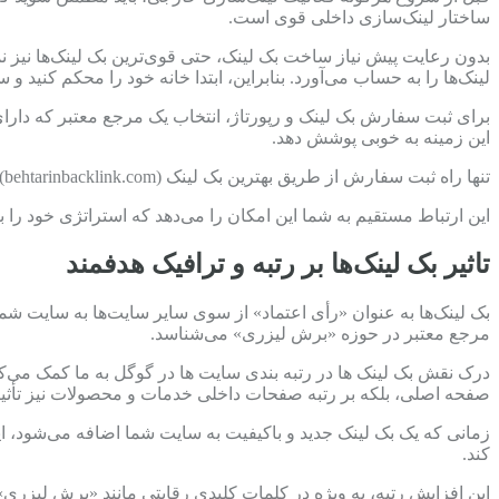
ساختار لینک‌سازی داخلی قوی است.
بدون رعایت پیش نیاز ساخت بک لینک، حتی قوی‌ترین بک لینک‌ها نیز نم
لینک‌ها را به حساب می‌آورد. بنابراین، ابتدا خانه خود را محکم کنید 
برای ثبت سفارش بک لینک و رپورتاژ، انتخاب یک مرجع معتبر که دارا
این زمینه به خوبی پوشش دهد.
تنها راه ثبت سفارش از طریق بهترین بک لینک (behtarinbacklink.com)، تماس از طریق اکانت تلگرام یا واتساپ با شماره 09358323497 است.
این ارتباط مستقیم به شما این امکان را می‌دهد که استراتژی خود را 
تاثیر بک لینک‌ها بر رتبه و ترافیک هدفمند
بک لینک‌ها به عنوان «رأی اعتماد» از سوی سایر سایت‌ها به سایت شما ع
مرجع معتبر در حوزه «برش لیزری» می‌شناسد.
درک نقش بک لینک ها در رتبه بندی سایت ها در گوگل به ما کمک می‌کند ت
صفحه اصلی، بلکه بر رتبه صفحات داخلی خدمات و محصولات نیز تأثیر
زمانی که یک بک لینک جدید و باکیفیت به سایت شما اضافه می‌شود، ا
کند.
این افزایش رتبه، به ویژه در کلمات کلیدی رقابتی مانند «برش لیزری»