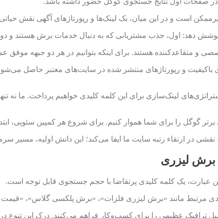
 در صفحات اول نتایج جستجوی گوگل حضور داشته باشد.
غیرممکن است و در این میان، بک لینک‌ها و رپورتاژهای آگهی نقش حیاتی ا
 پوشش دهد: اول، جذب مشتریانی که به دنبال خدمات برش هستند و دوم
 و متقاعدکننده هستند. برای اینکه بتوانیم در هر دو جبهه موفق عمل
ی باکیفیت و رپورتاژهای منتشر شده در سایت‌های معتبر حاصل می‌شود.
راتژی‌های لینک‌سازی برای این کلمه کلیدی خواهیم پرداخت. ما نه تنه
 برتر گوگل را برای شما هموار کنیم. برای شروع هر کمپین سئویی، ابتدا
 نقشی در ارتقاء رتبه سایت ما ایفا می‌کند؛ این دانش اولیه، مسیر سرم
 برش لیزری
 عبارت، یک کلمه کلیدی پرتقاضا با حجم جستجوی قابل توجه است.
ت کلیدی مرتبط مانند «برش لیزری فلزات»، «برش پلکسی گلاس»، «قیمت
انسیل ترافیک عظیمی را برای کسب‌وکار فراهم می‌کنند. درک این تنوع 