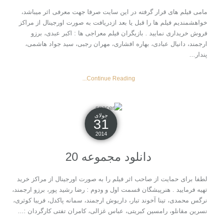
مامی فیلم های قرار گرفته در این سایت صرفا جهت معرفی اثر میباشد،
خواهشمندیم فیلم ها را قبل یا بعد ازدریافت به صورت اورجینال از مراکز
فروش خریداری نمایید . بازیگران فیلم معراجی ها : اکبر عبدی، برزو
ارجمند، دانیال عبادی، بهاره افشاری، مهران رجبی، سید جواد هاشمی،
پندار...
Continue Reading...
جولای
31
2014
دانلود مجموعه 20
لطفا برای حمایت از صاحب اثر فیلم را به صورت اورجینال از مراکز خرید
تهیه فرمایید . هنرپیشگان قسمت اول و ودوم : رضا رشید پور، برزو ارجمند،
نرگس محمدی، تینا آخوند تبار، داریوش ارجمند، سمانه پاکدل، فریبا کوثری،
نسرین مقانلو، رامسین کبریتی، عباس غزالی، کامران تفتی کارگردان :...