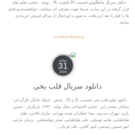
. دانلود سریال شاهگوش قسمت 24 کیفیت بالا . توجه : تمامی فیلم های
قرار گرفته در این سایت صرفا جهت معرفی اثر میباشد، خواهشمندیم فیلم
ها را قبل یا بعد ازدریافت به صورت اورجینال از مراکز فروش خریداری
نمایید . .
Continue Reading...
جولای
31
2014
دانلود سریال قلب یخی
. دانلود فیلم قلب یخی قسمت 31 و 32 . پخش : شبکه خانگی کارگردان :
سامان مقدم ژانر : جنایی /اجتماعی سال تولید : ۱۳۹۲ بازیگران : حسین
یاری، مهران مدیری، رضا عطاران، هدیه تهرانی، مازیار فلاحی، طناز
طباطبایی، هانیه توسلی، علی طباطبایی، سحر دولتشاهی، پژمان بازغی،
امیرحسین رستمی، امیر آقایی، علی قربان...