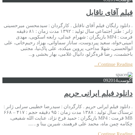
فیلم آقای ناقابل
. دانلود رایگان فیلم آقای ناقابل . کارگردان : سیدمحسن میرحسینی
ژانر : طنز اجتماعی سال تولید : ۱۳۹۲ مدت زمان : ۸۱ دقیقه
فرمت : MP4 بازیگران : شهرام عبدلی، رابعه اسکویی، مهدی
امینی‌خواه، سعید پیردوست، ساناز سماواتی، بهزاد رحیم‌خانی، علی
ابوالحسنی، شهلا مداحی، پروین میکده، علی پاک‌نیا، مجتبی
باحشمت، رضا قره‌گزلو، دانیال غلامی، بهار بخشی و...
Continue Reading...
آگوست
2014
09
دانلود فیلم ایرانی حریم
. دانلود فیلم ایرانی حریم . کارگردان : سیدرضا خطیبی سرابی ژانر :
ترسناک سال تولید : ۱۳۸۸ مدت زمان : ۹۵ دقیقه حجم : ۴۱۷ – ۶۶۸
MB فرمت : MP4 بازیگران : حمید فرخ نژاد، عنایت الله شفیعی،
چکامه چمن ماه، محمد علی فرهمند، شیرین بینا و…...
Continue Reading...