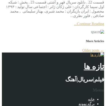
قسمت 22 . دانلود سریال قهر و آشتی قسمت 23 . پخش : شبکه
اول سیما کارگردان : علی ژکان ژانر : اجتماعی سال تولید : ۱۳۹۳
محصول : ایران بازیگران : محمد شیری، بهناز سلیمانی , محمد
صادقی , فلور نظری...
Continue Reading...
More Articles
Older posts
←
تازه ها
فیلم|سریال|آهنگ
Menu
خانه
برگه نمونه