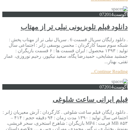
آگوست
2014
07
دانلود فیلم تلویزیونی نیلی تر از مهتاب
. دانلود رایگان سریال قسمت 6 . سریال نیلی تر از مهتاب پخش :
شبکه سوم سیما کارگردان : محسن یوسفی ژانر : اجتماعی سال
تولید : ۱۳۹۳ محصول : ایران قسمت ها : ۶ قسمت بازیگران :
جمشید مشایخی، حمیدرضا پگاه، سعید نیکپور، رحیم نوروزی، عمار
تفتی، بهناز...
Continue Reading...
آگوست
2014
07
فیلم ایرانی ساعت شلوغی
. دانلود رایگان فیلم ساعت شلوغی . کارگردان : آرش معیریان ژانر :
اجتماعی سال تولید : ۱۳۹۰ مدت زمان : ۹۴ دقیقه حجم : ۴۱۴ –
۸۵۳ MB فرمت : MP4 بازیگران : شاهرخ استخری، سحر قریشی،
بهنوش بختیاری، نرگس محمدی، مهران رجبی و … خلاصه داستان