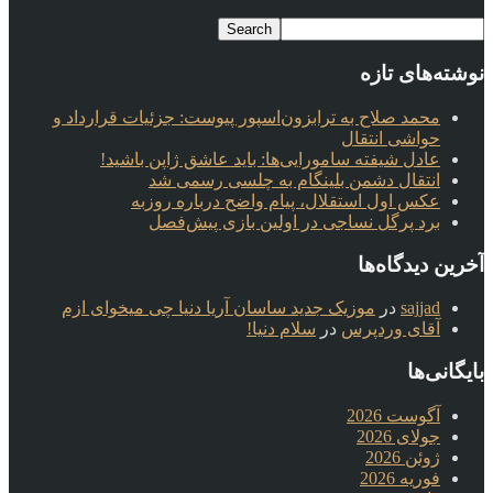
نوشته‌های تازه
محمد صلاح به ترابزون‌اسپور پیوست: جزئیات قرارداد و
حواشی انتقال
عادل شیفته سامورایی‌ها: باید عاشق ژاپن باشید!
انتقال دشمن بلینگام به چلسی رسمی شد
عکس اول استقلال، پیام واضح درباره روزبه
برد پرگل نساجی در اولین بازی پیش‌فصل
آخرین دیدگاه‌ها
sajjad
در
موزیک جدید ساسان آریا دنیا چی میخوای ازم
آقای وردپرس
در
سلام دنیا!
بایگانی‌ها
آگوست 2026
جولای 2026
ژوئن 2026
فوریه 2026