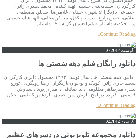
. فیلم افسون گل سرخ . سال تولید : ۱۳۹۲ محصول : ایران
کارگردان : سیدمجتبی حسینی تهیه کننده : محمد بصیری ژانر :
اجتماعی بازیگران: شهرام عبدلی، غلامرضا اصانلو، مصطفی
اعلایی، حسن زارع، سمانه پاکدل، بیتا کریمخانی، الهه شاه حسینی
و… خلاصه داستان فیلم افسون گل سرخ : داستان...
Continue Reading...
آگوست
2014
27
دانلود رایگان فیلم دهه شصتی ها
. دانلود دهه شصتی ها . سال تولید : ۱۳۹۲ محصول : ایران کارگردان:
سعید چاری ژانر : کودک و نوجوان بازیگران: رضا رویگری ، تورج
نصر ، میرطاهر مظلومی ، ثنا صادقی ، امیر زریوند ، سیاوش
قاسمی ، فریده دریامج ، آرش میر احمدی ، اردشیر کاظمی ،جلال...
Continue Reading...
آگوست
2014
24
دانلود مجموعه تلویزیونی دردسرهای عظیم