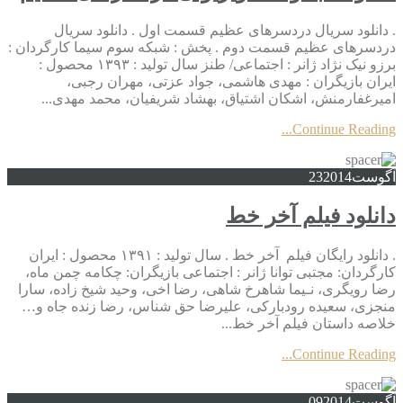
. دانلود سریال دردسرهای عظیم قسمت اول . دانلود سریال
دردسرهای عظیم قسمت دوم . پخش : شبکه سوم سیما کارگردان :
برزو نیک نژاد ژانر : اجتماعی/ طنز سال تولید : ۱۳۹۳ محصول :
ایران بازیگران : مهدی هاشمی، جواد عزتی، مهران رجبی،
امیرغفارمنش، اشکان اشتیاق، بهشاد شریفیان، محمد مهدی...
Continue Reading...
آگوست
2014
23
دانلود فیلم آخر خط
. دانلود رایگان فیلم آخر خط . سال تولید : ۱۳۹۱ محصول : ایران
کارگردان: مجتبی توانا ژانر : اجتماعی بازیگران: چکامه چمن ماه،
رضا رویگری، نـیما شاهرخ شاهی، رضا اخی، وحید شیخ زاده، سارا
منجزی، سعیده رودبارکی، علیرضا حق شناس، رضا زنده جاه و…
خلاصه داستان فیلم آخر خط...
Continue Reading...
آگوست
2014
09