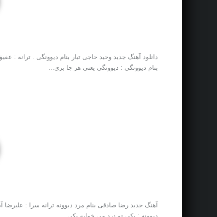
دانلود آهنگ جدید وحید حاجی تبار بنام دیوونگی . ترانه : ع
بنام دیوونگی : دیوونگی یعنی هر جا بری...
آهنگ جدید رضا صادقی بنام مرد دیوونه ترانه سرا : علیرضا آذر
دیوونه : یکی تو درد می خوابه یکی...