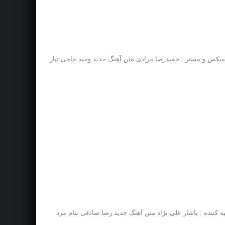
 ، میکس و مستر : حمیدرضا مرادی متن آهنگ جدید وحید حاجی تبار
هیه کننده : یاشار علی نژاد متن آهنگ جدید رضا صادقی بنام مرد