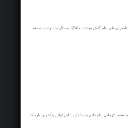
ناصر زینعلی بنام کاش میشد : دلتنگیا یه حال بد نبودنت سخته
سعید کرمانی بنام قلبم یه جا داره : این اولین و آخرین باره که