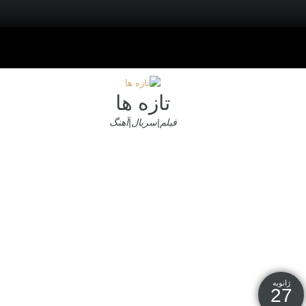
تازه ها
فیلم|سریال|آهنگ
ژانویه
27