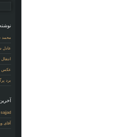
نوشته‌
محمد ص
عادل شی
انتقال
عکس اول
برد پر
آخرین 
sajjad
د
آقای و