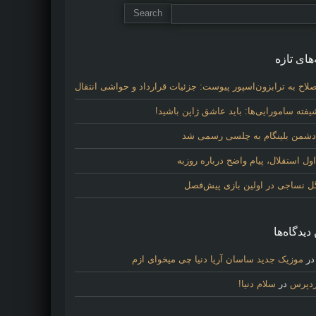
های تازه
لاح به ترابزون‌اسپور پیوست: جزئیات قرارداد و حواشی انتقال
فته سامورایی‌ها: باید عاشق ژاپن باشید!
 دشمن بلینگام به چلسی رسمی شد
 استقلال، پیام واضح درباره روزبه
گل نساجی در اولین بازی پیش‌فصل
دیدگاه‌ها
ر
موزیک جدید ساسان آریا دنیا چی میخوای ازم
ردپرس
در
سلام دنیا!