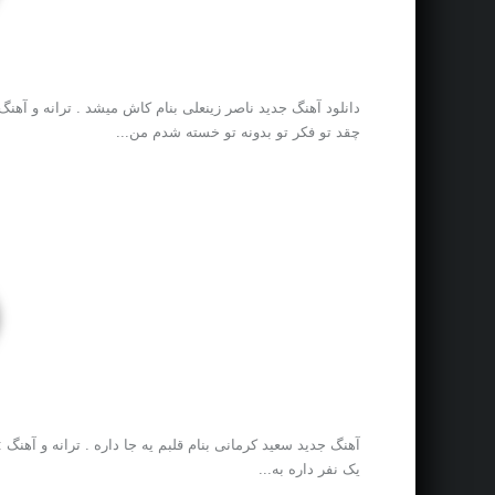
دانلود آهنگ جدید ناصر زینعلی بنام کاش میشد . ترانه و آهنگ
چقد تو فکر تو بدونه تو خسته شدم من...
آهنگ جدید سعید کرمانی بنام قلبم یه جا داره . ترانه و آهنگ 
یک نفر داره به...