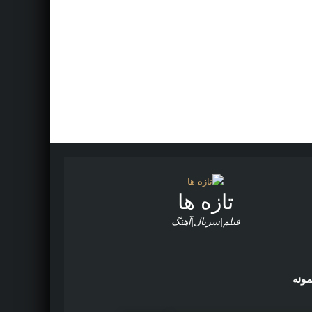
تازه ها
فیلم|سریال|آهنگ
مونه