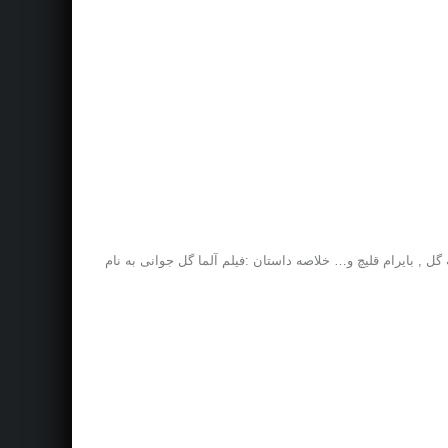
محمد ایری , عادله گل , بایرام قلیچ و… خلاصه داستان :فیلم آلما گل جوانی به نام