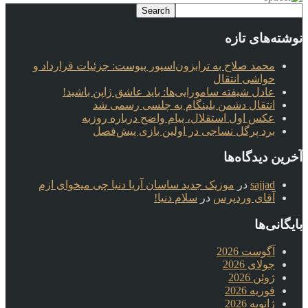
نوشته‌های تازه
محمد صلاح به ترابزون‌اسپور پیوست: جزئیات قرارداد و
حواشی انتقال
عادل شیفته سامورایی‌ها: باید عاشق ژاپن باشید!
انتقال دشمن بلینگام به چلسی رسمی شد
عکس اول استقلال، پیام واضح درباره روزبه
برد پرگل نساجی در اولین بازی پیش‌فصل
آخرین دیدگاه‌ها
sajjad
در
موزیک جدید ساسان آریا دنیا چی میخوای ازم
آقای وردپرس
در
سلام دنیا!
بایگانی‌ها
آگوست 2026
جولای 2026
ژوئن 2026
فوریه 2026
ژانویه 2026