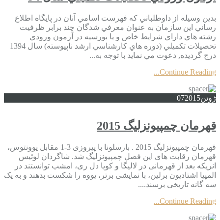
بدين وسيله از داوطلباني كه فهرست اسامي آنان در پايگاه اطلاع
رساني اين سازمان به عنوان معرفي شدگان چند برابر ظرفيت
رشته هاي داراي شرايط خاص و يا بورسيه در آزمون ورودي
تحصيلات تكميلي (دوره هاي كارشناسي ارشد ناپيوسته) سال 1394
درج گرديده, دعوت مي نمايد با توجه به...
Continue Reading...
ژوئن
2015
07
قهرمان چمپیونزلیگ 2015
قهرمان چمپیونزلیگ 2015 . بارسلونا با پیروزی 3-1 مقابل یوونتوس،
قهرمان رقابت های این فصل چمپیونزلیگ شد. شاگردان لوئیس
انریکه بعد از قهرمانی در لالیگا و کوپا دل ری، امشب ‏توانستند در
المپیا اشتادیون برلین، با نمایشی برتر، یووه را شکست بدهند و به یک
سه گانه تاریخی ‏برسند.‏...
Continue Reading...