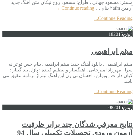
مستر: مسعود جهانی , طراح: مسعود روح نیکان متن آهنگ جدید
آرمین ۲afm بنام …
Continue reading
→
Continue Reading...
ژوئن
2015
18
میثم ابراهیمی
میثم ابراهیمی . دانلود آهنگ جدید میثم ابراهیمی بنام حس تو ترانه
سرا : مهرزاد امیرخانی , آهنگساز و تنظیم کننده : پازل بند گیتار :
کیان دارات , ویولن : احسان نی زن این آهنگ تیتراژ برنامه عقیق می
باشد.
Continue Reading...
ژوئن
2015
08
نتايج معرفي شدگان چند برابر ظرفيت
آزمون ورودي تحصيلات تکميلي سال 94