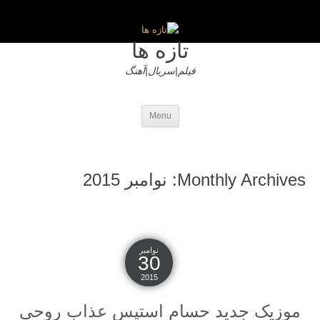
تازه ها
فیلم|سریال|آهنگ
Menu
Monthly Archives: نوامبر 2015
نوامبر
30
2015
موزیک جدید حسام استپس عذاب روحی