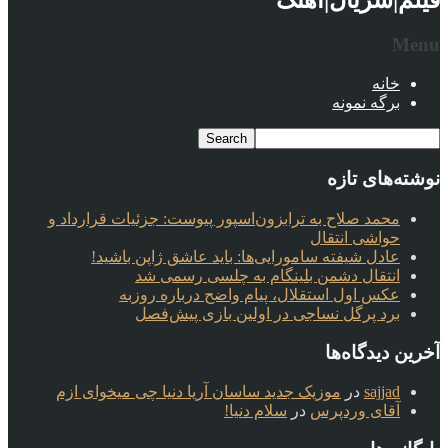
Menu
خانه
برگه نمونه
نوشته‌های تازه
محمد صلاح به ترابزون‌اسپور پیوست: جزئیات قرارداد و
حواشی انتقال
عادل شیفته سامورایی‌ها: باید عاشق ژاپن باشید!
انتقال دشمن بلینگام به چلسی رسمی شد
عکس اول استقلال، پیام واضح درباره روزبه
برد پرگل نساجی در اولین بازی پیش‌فصل
آخرین دیدگاه‌ها
sajjad
در
موزیک جدید ساسان آریا دنیا چی میخوای ازم
آقای وردپرس
در
سلام دنیا!