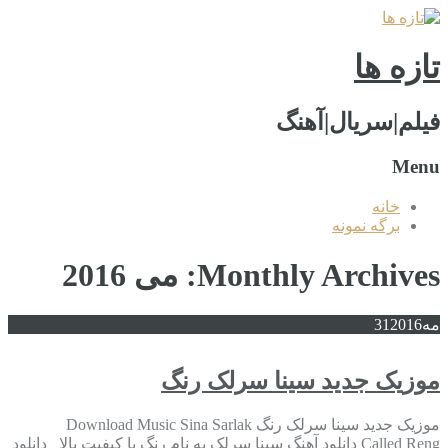
تازه ها
فیلم|سریال|آهنگ
Menu
خانه
برگه نمونه
Monthly Archives: می 2016
مه
2016
31
موزیک جدید سینا سرلک رنگ
موزیک جدید سینا سرلک رنگ Download Music Sina Sarlak
Called Reng دانلود آهنگ سینا سرلک به نام رنگ با کیفیت بالا دانلود