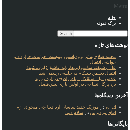
Menu
خانه
برگه نمونه
نوشته‌های تازه
محمد صلاح به ترابزون‌اسپور پیوست: جزئیات قرارداد و
حواشی انتقال
عادل شیفته سامورایی‌ها: باید عاشق ژاپن باشید!
انتقال دشمن بلینگام به چلسی رسمی شد
عکس اول استقلال، پیام واضح درباره روزبه
برد پرگل نساجی در اولین بازی پیش‌فصل
آخرین دیدگاه‌ها
sajjad
در
موزیک جدید ساسان آریا دنیا چی میخوای ازم
آقای وردپرس
در
سلام دنیا!
بایگانی‌ها