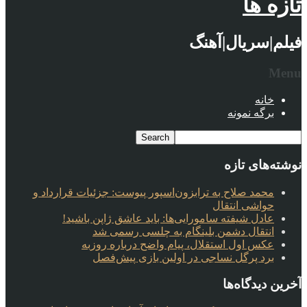
تازه ها
فیلم|سریال|آهنگ
Menu
خانه
برگه نمونه
نوشته‌های تازه
محمد صلاح به ترابزون‌اسپور پیوست: جزئیات قرارداد و
حواشی انتقال
عادل شیفته سامورایی‌ها: باید عاشق ژاپن باشید!
انتقال دشمن بلینگام به چلسی رسمی شد
عکس اول استقلال، پیام واضح درباره روزبه
برد پرگل نساجی در اولین بازی پیش‌فصل
آخرین دیدگاه‌ها