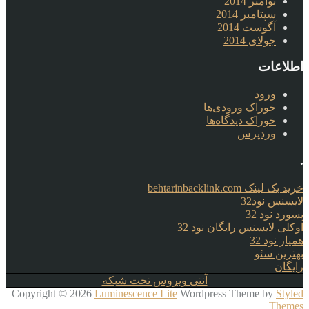
نوامبر 2014
سپتامبر 2014
آگوست 2014
جولای 2014
اطلاعات
ورود
خوراک ورودی‌ها
خوراک دیدگاه‌ها
وردپرس
.
خرید بک لینک behtarinbacklink.com
لایسنس نود32
پسورد نود 32
اوکلی لایسنس رایگان نود 32
همیار نود 32
بهترین سئو
رایگان
آنتی ویروس تحت شبکه
Copyright © 2026
Luminescence Lite
Wordpress Theme by
Styled
Themes