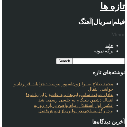
تازه ها
فیلم|سریال|آهنگ
Menu
خانه
برگه نمونه
نوشته‌های تازه
محمد صلاح به ترابزون‌اسپور پیوست: جزئیات قرارداد و
حواشی انتقال
عادل شیفته سامورایی‌ها: باید عاشق ژاپن باشید!
انتقال دشمن بلینگام به چلسی رسمی شد
عکس اول استقلال، پیام واضح درباره روزبه
برد پرگل نساجی در اولین بازی پیش‌فصل
آخرین دیدگاه‌ها