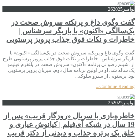
نوامبر
2025
26
گفت وگوی داغ و پرنکته سروش صحت در
یک‌سالگی «اکنون» با بازیگر سرشناس |
خاطرات و نکات فوق جذاب پرویز پرستویی
گفت وگوی داغ و پرنکته سروش صحت در یک‌سالگی «اکنون» با
بازیگر سرشناس | خاطرات و نکات فوق جذاب پرویز پرستویی طرح
از :شبنم رضوانی برنامه «اکنون» سروش صحت در پلتفرم فیلیمو
یک ساله شد. او در اولین برنامه سال دوم، میزبان پرویز پرستویی
بود. پرستویی از سیرو سلوک...
Continue Reading...
نوامبر
2025
25
خاطره‌بازی با سریال «روزگار قریب» پس از
19 سال در شبکه آی‌فیلم | کیانوش عیاری و
خلق یک پرتره جذاب و دیدنی از دکتر قریب