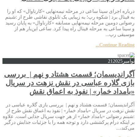
درباره اجرای سینا ساعی در مرحله نیمه‌نهایی «کارناوال» که او را
به فینال برد | شکوه رپ؛ به زیبایی یک تابلوی نقاشی طرح از :شبنم
رضوانی دومین مرحله نیمه‌نهایی مسابقه «کارناوال» به پایان رسید
و سینا ساعی به مرحله فینال راه پیدا کرد. ساعی این‌بار هم از
موسیقی رپ...
Continue Reading...
نوامبر
2025
21
آگراندیسمان؛ قسمت هشتاد و نهم | بررسی
بازی گلاره عباسی در نقش نزهت در سریال
«بامداد خمار» | نفوذ به اعماق نقش
آگراندیسمان؛ قسمت هشتاد و نهم | بررسی بازی گلاره عباسی در
نقش نزهت در سریال «بامداد خمار» | نفوذ به اعماق نقش طرح از
:شبنم رضوانی «بامداد خمار» از هر جهت سریال جذابی است. علاوه
بر اینکه درام پرکششی دارد و توجه همه را با جزئیات جذابش درگیر
می‌کند،...