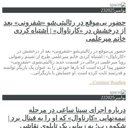
نوامبر
2025
23
حضور بی‌موقع در رئالیتی‌شو «شفرونی» بعد
از درخشش در «کارناوال» | اشتباه کردی
خانم میرعلمی
حضور بی‌موقع در رئالیتی‌شو «شفرونی» بعد از درخشش در
«کارناوال» | اشتباه کردی خانم میرعلمی طرح از :شبنم رضوانی
رویا میرعلمی درحالی در قسمت جدید رئالیتی‌شوی «شفرونی»
حضور پیدا کرده است که بارها خودش را به عنوان یک بازیگر توانمند
و قدرتمند ثابت کرده است. او حسابش با بازیگرانی...
Continue Reading...
نوامبر
2025
22
درباره اجرای سینا ساعی در مرحله
نیمه‌نهایی «کارناوال» که او را به فینال برد |
شکوه رپ؛ به زیبایی یک تابلوی نقاشی