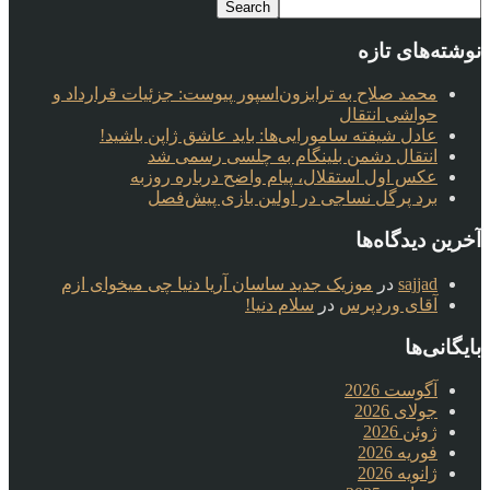
نوشته‌های تازه
محمد صلاح به ترابزون‌اسپور پیوست: جزئیات قرارداد و
حواشی انتقال
عادل شیفته سامورایی‌ها: باید عاشق ژاپن باشید!
انتقال دشمن بلینگام به چلسی رسمی شد
عکس اول استقلال، پیام واضح درباره روزبه
برد پرگل نساجی در اولین بازی پیش‌فصل
آخرین دیدگاه‌ها
sajjad
در
موزیک جدید ساسان آریا دنیا چی میخوای ازم
آقای وردپرس
در
سلام دنیا!
بایگانی‌ها
آگوست 2026
جولای 2026
ژوئن 2026
فوریه 2026
ژانویه 2026