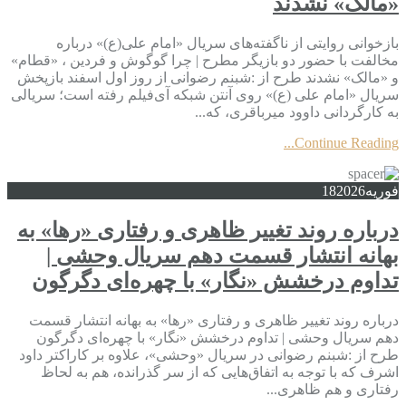
«مالک» نشدند
بازخوانی روایتی از ناگفته‌های سریال «امام علی(ع)» درباره
مخالفت با حضور دو بازیگر مطرح | چرا گوگوش و فردین ، «قطام»
و «مالک» نشدند طرح از :شبنم رضوانی از روز اول اسفند بازپخش
سریال «امام علی (ع)» روی آنتن شبکه آی‌فیلم رفته است؛ سریالی
به کارگردانی داوود میرباقری، که...
Continue Reading...
فوریه
2026
18
درباره روند تغییر ظاهری و رفتاری «رها» به
بهانه انتشار قسمت دهم سریال وحشی |
تداوم درخشش «نگار» با چهره‌ای دگرگون
درباره روند تغییر ظاهری و رفتاری «رها» به بهانه انتشار قسمت
دهم سریال وحشی | تداوم درخشش «نگار» با چهره‌ای دگرگون
طرح از :شبنم رضوانی در سریال «وحشی»، علاوه بر کاراکتر داود
اشرف که با توجه به اتفاق‌هایی که از سر گذرانده، هم به لحاظ
رفتاری و هم ظاهری...