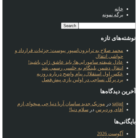
خانه
برگه نمونه
نوشته‌های تازه
محمد صلاح به ترابزون‌اسپور پیوست: جزئیات قرارداد و
حواشی انتقال
عادل شیفته سامورایی‌ها: باید عاشق ژاپن باشید!
انتقال دشمن بلینگام به چلسی رسمی شد
عکس اول استقلال، پیام واضح درباره روزبه
برد پرگل نساجی در اولین بازی پیش‌فصل
آخرین دیدگاه‌ها
sajjad
در
موزیک جدید ساسان آریا دنیا چی میخوای ازم
آقای وردپرس
در
سلام دنیا!
بایگانی‌ها
آگوست 2026