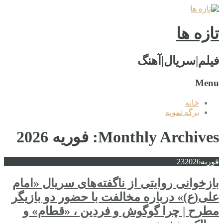
تازه ها
فیلم|سریال|آهنگ
Menu
خانه
برگه نمونه
Monthly Archives: فوریه 2026
فوریه
2026
23
بازخوانی روایتی از ناگفته‌های سریال «امام
علی(ع)» درباره مخالفت با حضور دو بازیگر
مطرح | چرا گوگوش و فردین ، «قطام» و