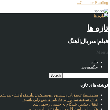
Continue Reading...
تازه ها
فیلم|سریال|آهنگ
Menu
خانه
برگه نمونه
نوشته‌های تازه
محمد صلاح به ترابزون‌اسپور پیوست: جزئیات قرارداد و حواشی 
عادل شیفته سامورایی‌ها: باید عاشق ژاپن باشید!
انتقال دشمن بلینگام به چلسی رسمی شد
عکس اول استقلال، پیام واضح درباره روزبه