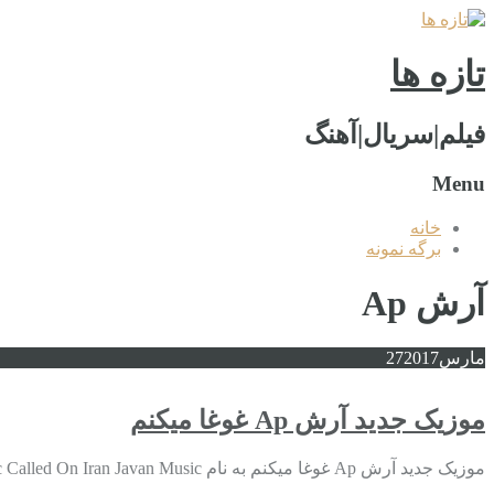
تازه ها
فیلم|سریال|آهنگ
Menu
خانه
برگه نمونه
آرش Ap
مارس
2017
27
موزیک جدید آرش Ap غوغا میکنم
موزیک جدید آرش Ap غوغا میکنم به نام Download New Music Called On Iran Javan Music نوشته اولین بار در پدیدار شد. موزیک جدید آرش Ap غوغا میکنم