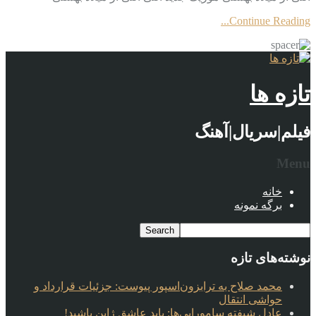
Continue Reading...
تازه ها
فیلم|سریال|آهنگ
Menu
خانه
برگه نمونه
نوشته‌های تازه
محمد صلاح به ترابزون‌اسپور پیوست: جزئیات قرارداد و
حواشی انتقال
عادل شیفته سامورایی‌ها: باید عاشق ژاپن باشید!